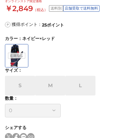
オンラインストア限定価格
￥2,849
送料別
店舗受取で送料無料
（税込）
獲得ポイント：
25
ポイント
P
カラー
：
ネイビー×レッド
サイズ
：
S
M
L
数量：
シェアする