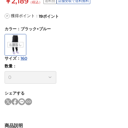
￥2,189
送料別
店舗受取で送料無料
（税込）
獲得ポイント：
19
ポイント
P
カラー
：
ブラック×ブルー
サイズ
：
160
数量：
シェアする
商品説明