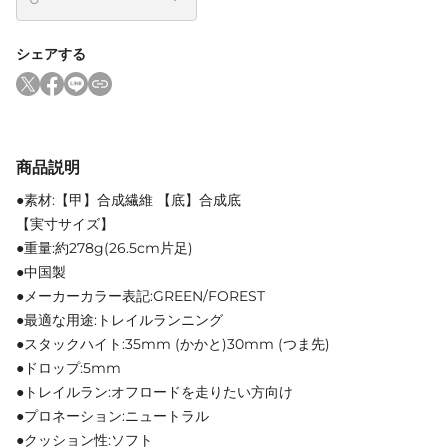
シェアする
商品説明
●素材:【甲】合成繊維 【底】合成底
【実寸サイズ】
●重量:約278g(26.5cm片足)
●中国製
●メーカーカラー表記:GREEN/FOREST
●最適な用途:トレイルランニング
●スタックハイト:35mm (かかと)30mm (つま先)
●ドロップ:5mm
●トレイルラン:オフロードを走りたい方向け
●プロネーション:ニュートラル
●クッション性:ソフト