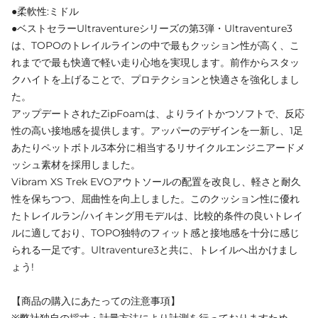
●柔軟性:ミドル
●ベストセラーUltraventureシリーズの第3弾・Ultraventure3
は、TOPOのトレイルラインの中で最もクッション性が高く、こ
れまでで最も快適で軽い走り心地を実現します。前作からスタッ
クハイトを上げることで、プロテクションと快適さを強化しまし
た。
アップデートされたZipFoamは、よりライトかつソフトで、反応
性の高い接地感を提供します。アッパーのデザインを一新し、1足
あたりペットボトル3本分に相当するリサイクルエンジニアードメ
ッシュ素材を採用しました。
Vibram XS Trek EVOアウトソールの配置を改良し、軽さと耐久
性を保ちつつ、屈曲性を向上しました。このクッション性に優れ
たトレイルラン/ハイキング用モデルは、比較的条件の良いトレイ
ルに適しており、TOPO独特のフィット感と接地感を十分に感じ
られる一足です。Ultraventure3と共に、トレイルへ出かけまし
ょう!
【商品の購入にあたっての注意事項】
※弊社独自の採寸・計量方法により計測を行っておりますため、