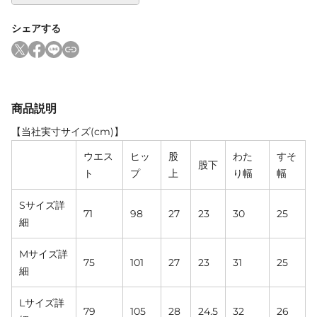
シェアする
商品説明
【当社実寸サイズ(cm)】
ウエス
ヒッ
股
わた
すそ
股下
ト
プ
上
り幅
幅
Sサイズ詳
71
98
27
23
30
25
細
Mサイズ詳
75
101
27
23
31
25
細
Lサイズ詳
79
105
28
24.5
32
26