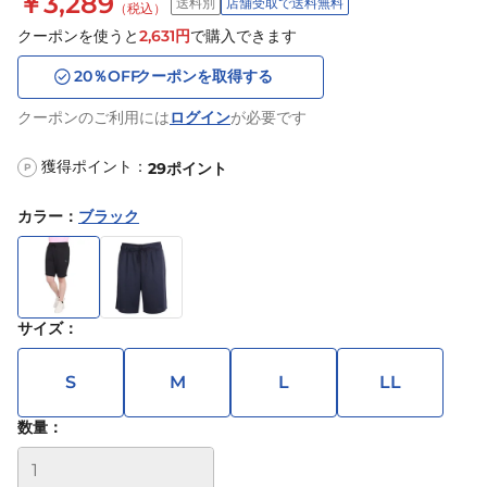
￥3,289
送料別
店舗受取で送料無料
（税込）
クーポンを使うと
2,631
円
で購入できます
20
％OFF
クーポンを取得する
クーポンのご利用には
ログイン
が必要です
獲得ポイント：
29
ポイント
P
カラー
：
ブラック
サイズ
：
S
M
L
LL
数量：