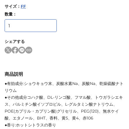
サイズ
：
FF
数量：
シェアする
商品説明
●有効成分:ショウキョウ末、炭酸水素Na、炭酸Na、乾燥硫酸ナト
リウム
●その他成分コハク酸、DL-リンゴ酸、フマル酸、トウガラシエキ
ス、パルミチン酸イソプロピル、L-グルタミン酸ナトリウム、
POE(カプリル・カプリン酸)グリセリル、PEG(120)、無水ケイ
酸、エタノール、BHT、香料、黄5、黄4、赤106
●香り:ホットシトラスの香り