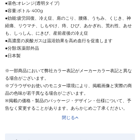
●湯色:オレンジ(透明タイプ)
●容量:ボトル 400g
●効能:疲労回復、冷え症、肩のこり、腰痛、うちみ、くじき、神
経痛、リウマチ、しもやけ、痔、ひび、あかぎれ、荒れ性、あせ
も、しっしん、にきび、産前産後の冷え症
●高濃度の炭酸ガスは温浴効果を高め血行を促進します
●分類:医薬部外品
●日本製
※一部商品において弊社カラー表記がメーカーカラー表記と異な
る場合がございます。
※ブラウザやお使いのモニター環境により、掲載画像と実際の商
品の色味が若干異なる場合がございます。
※掲載の価格・製品のパッケージ・デザイン・仕様について、予
告なく変更することがあります。あらかじめご了承ください。
閉じる