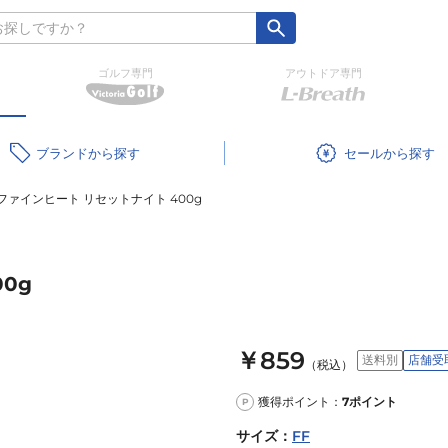
ゴルフ専門
アウトドア専門
ブランド
セール
ファインヒート リセットナイト 400g
0g
￥859
送料別
店舗受
（税込）
獲得ポイント：
7
ポイント
P
サイズ
：
FF