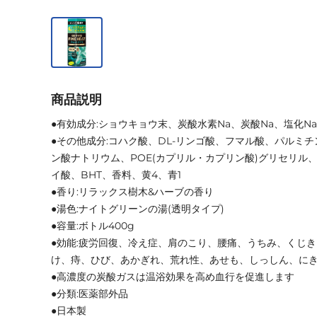
商品説明
●有効成分:ショウキョウ末、炭酸水素Na、炭酸Na、塩化Na
●その他成分:コハク酸、DL-リンゴ酸、フマル酸、パルミチ
ン酸ナトリウム、POE(カプリル・カプリン酸)グリセリル、P
イ酸、BHT、香料、黄4、青1
●香り:リラックス樹木&ハーブの香り
●湯色:ナイトグリーンの湯(透明タイプ)
●容量:ボトル400g
●効能:疲労回復、冷え症、肩のこり、腰痛、うちみ、くじ
け、痔、ひび、あかぎれ、荒れ性、あせも、しっしん、に
●高濃度の炭酸ガスは温浴効果を高め血行を促進します
●分類:医薬部外品
●日本製