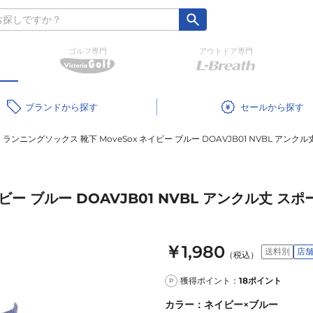
ゴルフ専門
アウトドア専門
ブランド
セール
ランニングソックス 靴下 MoveSox ネイビー ブルー DOAVJB01 NVBL アン
ビー ブルー DOAVJB01 NVBL アンクル丈 
￥1,980
送料別
店
（税込）
獲得ポイント：
18
ポイント
P
カラー
：
ネイビー×ブルー