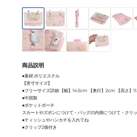
商品説明
●素材:ポリエステル
【実寸サイズ】
●フリーサイズ詳細:【幅】14.5cm 【奥行】2cm 【高さ】11.
●中国製
●ポケットポーチ
スカートやズボンにつけて・バッグの内側につけて・クリッ
●ティッシュやハンカチを入れてね
●クリップ2個付き