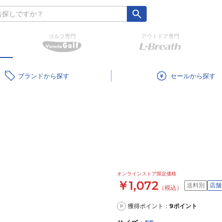
ゴルフ専門
アウトドア専門
ブランド
セール
オンラインストア限定価格
￥1,072
送料別
店舗
（税込）
獲得ポイント：
9
ポイント
P