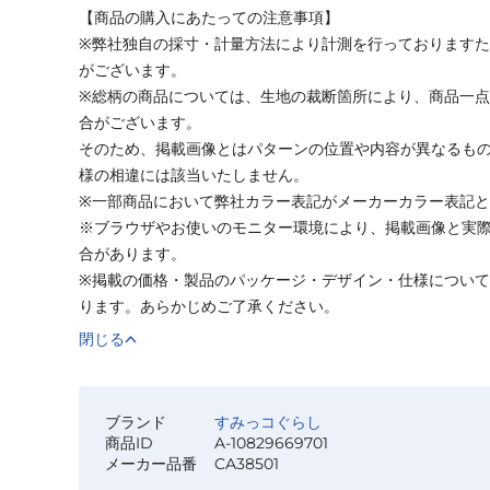
【商品の購入にあたっての注意事項】
※弊社独自の採寸・計量方法により計測を行っております
がございます。
※総柄の商品については、生地の裁断箇所により、商品一点
合がございます。
そのため、掲載画像とはパターンの位置や内容が異なるも
様の相違には該当いたしません。
※一部商品において弊社カラー表記がメーカーカラー表記
※ブラウザやお使いのモニター環境により、掲載画像と実
合があります。
※掲載の価格・製品のパッケージ・デザイン・仕様につい
ります。あらかじめご了承ください。
閉じる
ブランド
すみっコぐらし
商品ID
A-10829669701
メーカー品番
CA38501