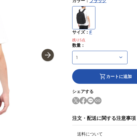
カラー
：
ブラック
サイズ
：
F
残り
5
点
数量：
カートに追加
シェアする
注文・配送に関する注意事項
送料について