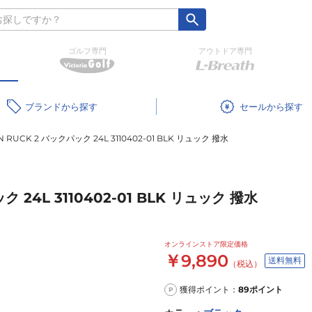
ゴルフ専門
アウトドア専門
ブランド
セール
N RUCK 2 バックパック 24L 3110402-01 BLK リュック 撥水
ク 24L 3110402-01 BLK リュック 撥水
オンラインストア限定価格
￥9,890
送料無料
（税込）
獲得ポイント：
89
ポイント
P