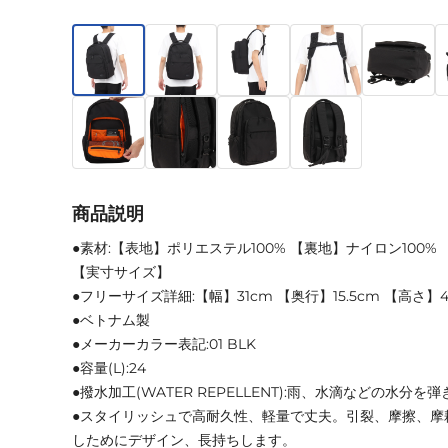
商品説明
●素材:【表地】ポリエステル100% 【裏地】ナイロン100%
【実寸サイズ】
●フリーサイズ詳細:【幅】31cm 【奥行】15.5cm 【高さ】4
●ベトナム製
●メーカーカラー表記:01 BLK
●容量(L):24
●撥水加工(WATER REPELLENT):雨、水滴などの水分を
●スタイリッシュで高耐久性、軽量で丈夫。引裂、摩擦、摩
しためにデザイン、長持ちします。