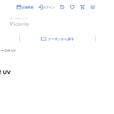
店舗検索
ログイン
サーフ&スノー
クーポン
62 ケース付 UV
付 UV