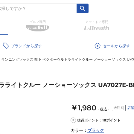
ゴルフ専門
アウトドア専門
ブランド
セール
ランニングソックス 靴下 ベクターウルトラライトクルー ノーショーソックス UA7027
イトクルー ノーショーソックス UA7027E-BL
￥1,980
送料別
店
（税込）
獲得ポイント：
18
ポイント
P
カラー
：
ブラック