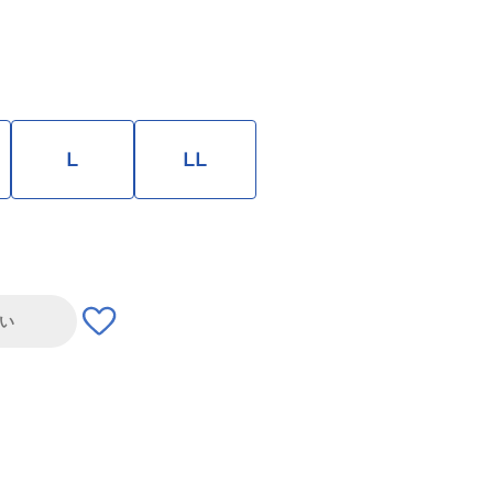
L
LL
い