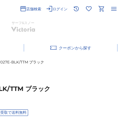
店舗検索
ログイン
サーフ&スノー
クーポン
E-BLK/TTM ブラック
K/TTM ブラック
舗受取で送料無料