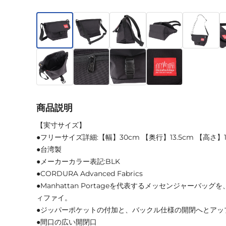
商品説明
【実寸サイズ】
●フリーサイズ詳細:【幅】30cm 【奥行】13.5cm 【高さ】1
●台湾製
●メーカーカラー表記:BLK
●CORDURA Advanced Fabrics
●Manhattan Portageを代表するメッセンジャーバ
ィファイ。
●ジッパーポケットの付加と、バックル仕様の開閉へとアッ
●間口の広い開閉口