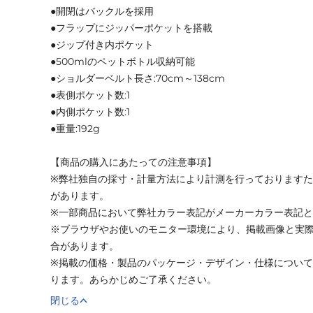
●開閉はバックルを採用
●フラップにジッパーポケットを搭載
●ジップ付き内ポケット
●500mlのペットボトル収納可能
●ショルダーベルト長さ:70cm～138cm
●表側ポケット数:1
●内側ポケット数:1
●重量:192g
【商品の購入にあたっての注意事項】
※弊社独自の採寸・計量方法により計測を行っております
があります。
※一部商品において弊社カラー表記がメーカーカラー表記
※ブラウザやお使いのモニター環境により、掲載画像と実
合があります。
※掲載の価格・製品のパッケージ・デザイン・仕様につい
ります。あらかじめご了承ください。
閉じる