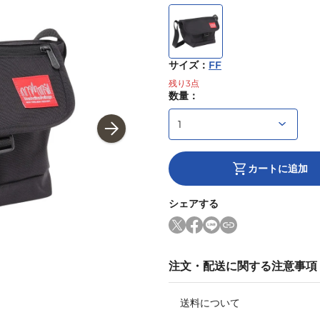
サイズ
：
FF
残り
3
点
数量：
カートに追加
シェアする
注文・配送に関する注意事項
送料について