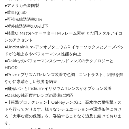
●アメリカ合衆国製
●重量(g):30
●可視光線透過率:11%
●紫外線透過率:1.0%以下
●軽量O Matter‐オーマターTMフレーム素材 とだ円メタルアイコ
ンのアクセント
●Unobtainium-アンオブタニウムR イヤーソックスとノーズパッ
ドが心地よさやパフォーマンス性能を向上
●Oakleyのパフォーマンスシールドレンズのテクノロジーと
HDOR
●Prizm‐プリズムTMレンズ装着で色調、コントラスト、細部を鮮
やかに素晴らしい視界を約束
●偏光レン とIridium‐イリジウムRレンズがオプション装着
●Oakley純正度付レンズの装着に対応
●【衝撃プロテクション】Oakleyレンズは、高水準の耐衝撃テス
トを行っております。様々なシチュエーションや環境条件におけ
る「大事な瞳の保護」を、妥協することなく追及し続けておりま
す。