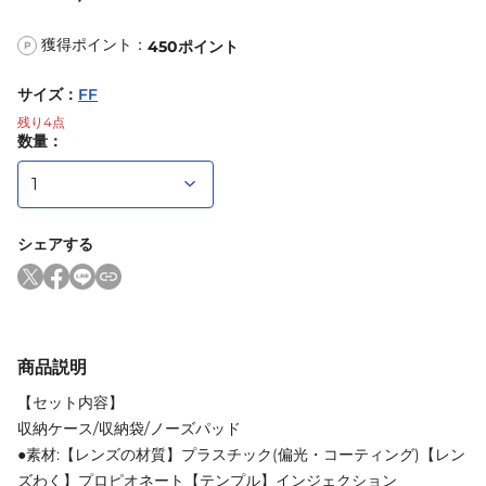
獲得ポイント：
450
ポイント
P
サイズ
：
FF
残り
4
点
数量：
シェアする
商品説明
【セット内容】
収納ケース/収納袋/ノーズパッド
●素材:【レンズの材質】プラスチック(偏光・コーティング)【レン
ズわく】プロピオネート【テンプル】インジェクション