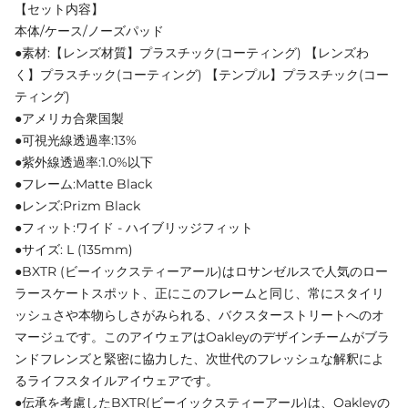
【セット内容】
本体/ケース/ノーズパッド
●素材:【レンズ材質】プラスチック(コーティング) 【レンズわ
く】プラスチック(コーティング) 【テンプル】プラスチック(コー
ティング)
●アメリカ合衆国製
●可視光線透過率:13%
●紫外線透過率:1.0%以下
●フレーム:Matte Black
●レンズ:Prizm Black
●フィット:ワイド - ハイブリッジフィット
●サイズ: L (135mm)
●BXTR (ビーイックスティーアール)はロサンゼルスで人気のロー
ラースケートスポット、正にこのフレームと同じ、常にスタイリ
ッシュさや本物らしさがみられる、バクスターストリートへのオ
マージュです。このアイウェアはOakleyのデザインチームがブラ
ンドフレンズと緊密に協力した、次世代のフレッシュな解釈によ
るライフスタイルアイウェアです。
●伝承を考慮したBXTR(ビーイックスティーアール)は、Oakleyの