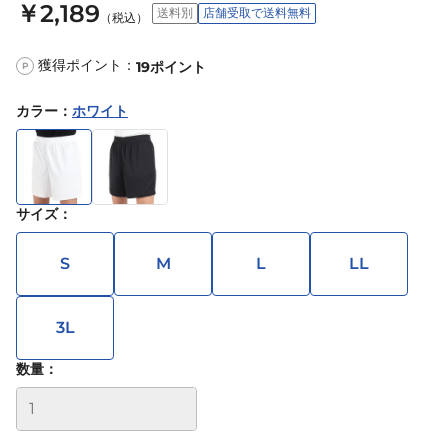
￥2,189
送料別
店舗受取で送料無料
（税込）
獲得ポイント：
19
ポイント
P
カラー
：
ホワイト
サイズ
：
S
M
L
LL
3L
数量：