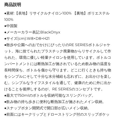
商品説明
●素材:【表地】リサイクルナイロン100% 【裏地】ポリエステル
100%
●中国製
●メーカーカラー表記:BlackOnyx
●サイズ(cm):W8×D8×H21
●散歩や公園へのおでかけにぴったりのRE SERIESボトルジャケ
ット。海に捨てられたプラスチック廃棄物からリサイクルして作
られた、環境に優しい軽量ナイロンを使用しています。ボトルコ
ンパートメントには断熱加工が施されているため飲み物の温度を
長時間保ち、ボトルを傷から守ります。どこに行くときも持ち物
をシンプルにそして十分な水分補給も忘れずに、お出かけを楽し
む。シンプルなライフスタイルを通して、健康のために外に出か
けることを後押しするのが、RE SERIESのコンセプトです。
●最大で750mlのボトルを収納可能なスリングバッグ。
●飲み物の持ち歩きに便利な断熱加工が施されたメイン収納。
●スナップボタン開閉式で開口部が広いメイン収納。
●前面にはキークリップとドローストリング付のスリップポケッ