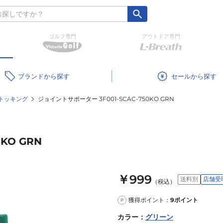
ゴルフ専門
アウトドア専門
ブランド
セール
トッキング
ジョイントサポーター 3F001-SCAC-750KO GRN
KO GRN
￥999
送料別
店舗受
（税込）
獲得ポイント：
9
ポイント
P
カラー
：
グリーン