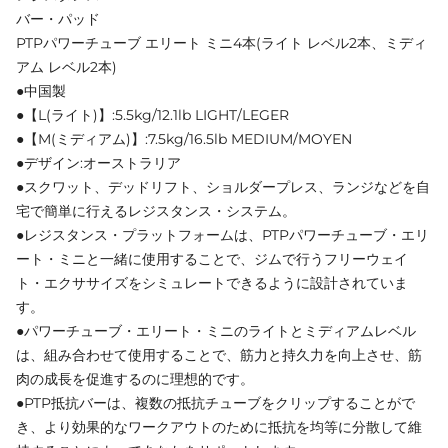
バー・パッド
PTPパワーチューブ エリート ミニ4本(ライト レベル2本、ミディ
アム レベル2本)
●中国製
●【L(ライト)】:5.5kg/12.1lb LIGHT/LEGER
●【M(ミディアム)】:7.5kg/16.5lb MEDIUM/MOYEN
●デザイン:オーストラリア
●スクワット、デッドリフト、ショルダープレス、ランジなどを自
宅で簡単に行えるレジスタンス・システム。
●レジスタンス・プラットフォームは、PTPパワーチューブ・エリ
ート・ミニと一緒に使用することで、ジムで行うフリーウェイ
ト・エクササイズをシミュレートできるように設計されていま
す。
●パワーチューブ・エリート・ミニのライトとミディアムレベル
は、組み合わせて使用することで、筋力と持久力を向上させ、筋
肉の成長を促進するのに理想的です。
●PTP抵抗バーは、複数の抵抗チューブをクリップすることがで
き、より効果的なワークアウトのために抵抗を均等に分散して維