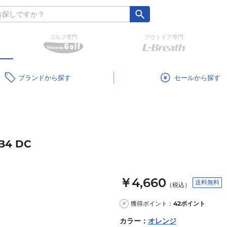
ゴルフ専門
アウトドア専門
ブランド
セール
4 DC
￥4,660
送料無料
（税込）
獲得ポイント：
42
ポイント
P
カラー
：
オレンジ