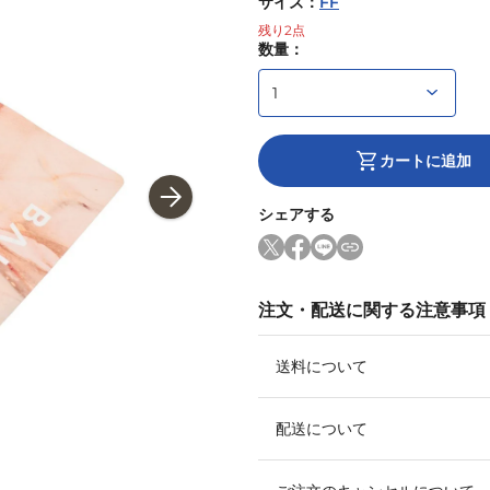
サイズ
：
FF
残り
2
点
数量：
カートに追加
シェアする
注文・配送に関する注意事項
送料について
配送について