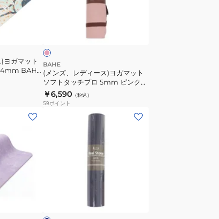
ィ
ー
サ
ス)
ー
ヨ
ガ
ス)ヨガマット
マ
BAHE
 4mm BAHE
(メンズ、レディース)ヨガマット
ッ
ソフトタッチプロ 5mm ピンク
ト
BAHE SOFT PRO MAV
￥6,590
（税込）
ソ
59
ポイント
フ
(メ
ト
ン
タ
ズ、
ッ
レ
チ
デ
プ
ィ
ロ
ー
ネ
5mm
ス)TPE×
イ
ピ
天
ン
然