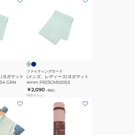
ン
ズ、
レ
デ
ィ
ー
ネ
グ
イ
ス)
リ
ビ
ヨ
ガ
マ
ファイティングロード
ス)ヨガマット
(メンズ、レディース)ヨガマット
ッ
54 GRN
4mm FR23CMS0053
ト
￥2,090
（税込）
4mm
19
ポイント
FR23CMS0053
(メ
ン
ズ、
レ
デ