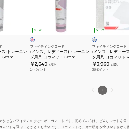
マ
マ
デ
デ
ッ
ッ
ィ
ィ
ト
ト
ー
ー
ピ
グ
4mm
6mm
ス)
ス)
ン
レ
折
FR23CMS0054
ク
ー
ー
NEW
NEW
ト
ト
り
GRN
レ
レ
畳
ー
ー
ド
ファイティングロード
ファイティングロード
み
ース)トレーニン
(メンズ、レディース)トレーニン
(メンズ、レディー
ニ
ニ
 6mm
グ用具 ヨガマット 6mm
グ用具 ヨガマット 
FR23CMS0052
ン
ン
GRY
FR23CMS0054 PNK
み FR23CMS0052 
￥2,640
￥3,960
PNK
（税込）
（税込）
グ
グ
24
ポイント
36
ポイント
用
用
具
具
ヨ
ヨ
1
ガ
ガ
マ
マ
ッ
ッ
ト
ト
欠かせないアイテムのひとつがヨガマットです。初めての方は、どんなマットを選
6mm
4mm
ガマットを選ぶことがとても大切です。ヨガマットは、床の硬さや滑りやすさから
FR23CMS0054
折