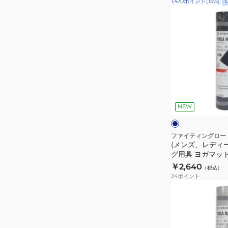
1,470
ポイント
(
15
%)
G002
(メ
ン
ズ、
レ
デ
ィ
ー
ネ
ス)
イ
ビ
NEW
ト
ー
レ
ー
ファイティングロー
(メンズ、レディ
ニ
グ用具 ヨガマット
ン
FR23CMS0054 
￥2,640
（税込）
グ
24
ポイント
用
(メ
具
ン
ヨ
ズ、
ガ
レ