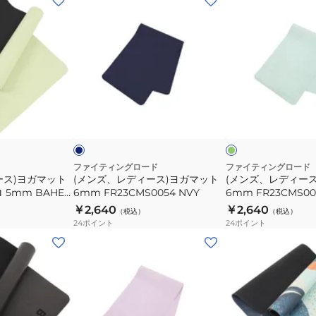
ン
ン
ズ、
ズ、
レ
レ
デ
デ
ィ
ィ
ー
ー
ネ
グ
ス)
ス)
イ
リ
ビ
ー
ー
ヨ
ヨ
ー
ン
ン
ガ
ガ
マ
マ
ファイティングロード
ファイティングロード
ース)ヨガマット
(メンズ、レディース)ヨガマット
(メンズ、レディー
ッ
ッ
 5mm BAHE
6mm FR23CMS0054 NVY
6mm FR23CMS00
ト
ト
 13
￥2,640
￥2,640
（税込）
（税込）
6mm
6mm
24
ポイント
24
ポイント
FR23CMS0054
FR23CMS0054
(メ
NVY
GRN
ン
ズ、
レ
デ