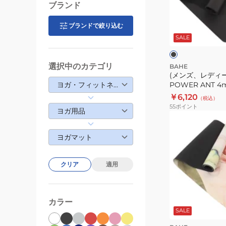
プ
ィ
ブランド
ロ
ー
ブ
5mm
ブランドで絞り込む
ス)
ラ
BAHE
ッ
SALE
ヨ
ク
SOFT
ガ
PRO
マ
選択中のカテゴリ
BAHE
MINT
(メンズ、レディ
ッ
ヨガ・フィットネス・トレーニング
POWER ANT 4
13
ト
POWER ANT 14
￥6,120
（税込）
POWER
55
ポイント
ヨガ用品
ANT
4mm
ヨガマット
BAHE
POWER
ANT
クリア
適用
14
カラー
SALE