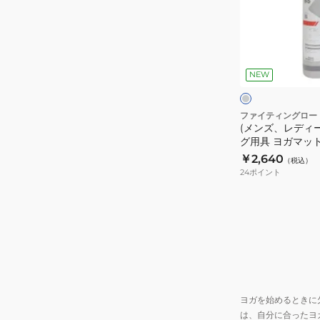
マ
デ
ッ
ィ
ト
ー
グ
6mm
ス)
レ
FR23CMS0054
ー
NEW
ト
NVY
レ
ー
ファイティングロー
(メンズ、レディ
ニ
グ用具 ヨガマット
ン
FR23CMS0054 
￥2,640
（税込）
グ
24
ポイント
用
具
ヨ
ガ
マ
ッ
ト
ヨガを始めるときに
6mm
は、自分に合ったヨ
FR23CMS0054