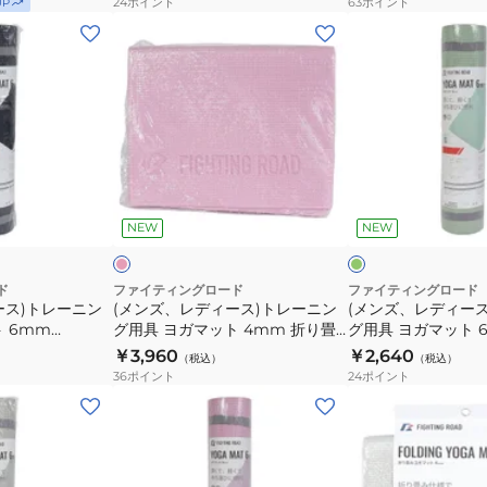
24
ポイント
63
ポイント
UP
FR23CMS0054
ン
(メ
(メ
GRY
グ
ン
ン
ヨ
ズ、
ズ、
ガ
レ
レ
マ
デ
デ
ッ
ィ
ィ
ト
ー
ー
ピ
グ
4562309596166
ス)
ス)
ン
リ
ク
ー
ビ
NEW
NEW
ト
ト
ン
ー
レ
レ
ー
ー
ド
ファイティングロード
ファイティングロード
ース)トレーニン
(メンズ、レディース)トレーニン
(メンズ、レディー
ニ
ニ
 6mm
グ用具 ヨガマット 4mm 折り畳
グ用具 ヨガマット 
ン
ン
NVY
み FR23CMS0052 PNK
FR23CMS0054 G
￥3,960
￥2,640
（税込）
（税込）
グ
グ
36
ポイント
24
ポイント
用
用
(メ
(メ
具
具
ン
ン
ヨ
ヨ
ズ、
ズ、
ガ
ガ
レ
レ