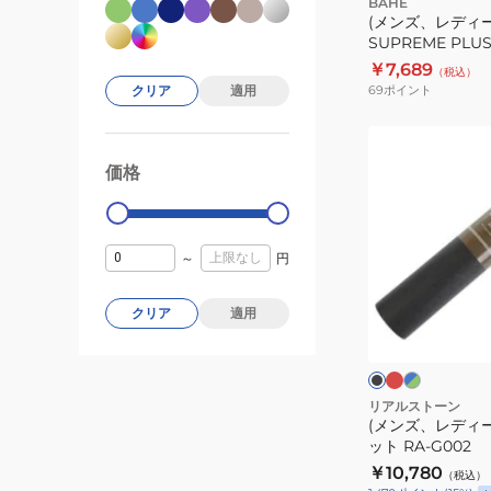
BAHE
(メンズ、レディ
SUPREME PLU
SP TERRA 15
￥7,689
（税込）
69
ポイント
クリア
適用
(メ
ン
価格
99000
0
ズ、
レ
デ
～
円
ィ
ー
バ
ブ
ブ
クリア
適用
ー
ル
ス)PVC
ラ
ガ
ー
ッ
ヨ
ン
×
ク
ガ
デ
グ
ィ
リ
マ
リアルストーン
ー
(メンズ、レディー
ッ
ン
ット RA-G002
ト
￥10,780
（税込）
RA-