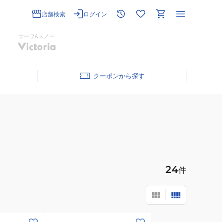
店舗検索
ログイン
サーフ&スノー
クーポン
24
件
(メ