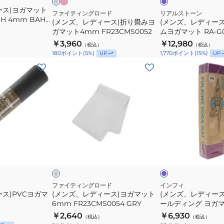
ー
ース)ヨガマット
畳
ゴ
ファイティングロード
リアルストーン
SH 4mm BAHE
(メンズ、レディース)折り畳みヨ
(メンズ、レディース
み
ム
ガマット4mm FR23CMS0052
ムヨガマット RA-G0
ヨ
ヨ
￥3,960
￥12,980
（税込）
（税込）
ガ
ガ
180
ポイント
(
5
%)
1,770
ポイント
(
15
%)
UP
UP
マ
マ
(メ
(メ
ッ
ッ
ン
ン
ト
ト
ズ、
ズ、
4mm
RA-
レ
レ
FR23CMS0052
G003
デ
デ
LV
ィ
ィ
ー
ー
グ
パ
ス)
ス)IMPHY
レ
ー
ー
プ
バ
ヨ
フ
ル
ー
ガ
ォ
×
グ
マ
ー
ファイティングロード
インフィ
レ
ス)PVCヨガマ
(メンズ、レディース)ヨガマット
(メンズ、レディース)
ッ
ル
ー
6mm FR23CMS0054 GRY
ールディング ヨガ
ト
デ
4562309596166
￥2,640
￥6,930
（税込）
（税込）
6mm
ィ