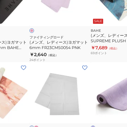
ィ
ー
ピ
ス)
ン
ク
モ
SALE
ヨ
ン
ガ
BAHE
ピ
(メンズ、レディー
ン
マ
ファイティングロード
ク
SUPREME PLUSH
ース)ヨガマット
(メンズ、レディース)ヨガマット
ッ
SP LAGUNA 15
mm BAHE
6mm FR23CMS0054 PNK
￥7,689
（税込）
ト
69
ポイント
￥2,640
（税込）
6mm
24
ポイント
FR23CMS0054
(メ
(メ
PNK
ン
ン
ズ、
ズ、
レ
レ
デ
デ
ィ
ィ
ー
ー
ピ
グ
ラ
ン
ス)
ス)TPE×
レ
ベ
ク
ー
ン
ビ
折
天
ダ
ー
り
然