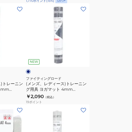
1,770
ポイント
(
15
%)
UP
マ
(メ
ッ
ン
ト
ズ、
RA-
レ
G003
デ
SVGL
ィ
ー
ネ
ス)
イ
NEW
ト
レ
ー
ファイティングロード
ス)トレーニン
(メンズ、レディース)トレーニン
ニ
6mm
グ用具 ヨガマット 4mm
ン
RN
FR23CMS0053 NVY
￥2,090
（税込）
グ
19
ポイント
用
(メ
具
ン
ヨ
ズ、
ガ
レ