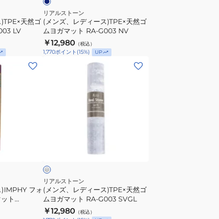
ク
ゴ
リアルストーン
BAHE
)TPE×天然ゴ
(メンズ、レディース)TPE×天然ゴ
ム
03 LV
ムヨガマット RA-G003 NV
SOFT
ヨ
￥12,980
PRO
（税込）
ガ
1,770
ポイント
(
15
%)
UP
MAV
マ
(メ
ッ
ン
ト
ズ、
RA-
レ
G003
デ
NV
ィ
ー
シ
ス)TPE×
ル
天
然
ゴ
リアルストーン
IMPHY フォ
(メンズ、レディース)TPE×天然ゴ
ム
マット
ムヨガマット RA-G003 SVGL
ヨ
￥12,980
（税込）
ガ