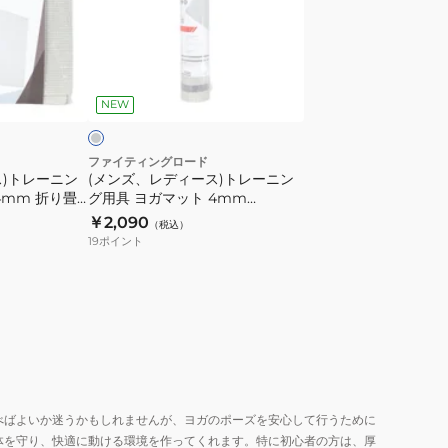
マ
デ
ッ
ィ
ト
ー
グ
4mm
ス)
レ
FR23CMS0053
NEW
ト
NVY
レ
ー
ファイティングロード
ス)トレーニン
(メンズ、レディース)トレーニン
ニ
4mm 折り畳
グ用具 ヨガマット 4mm
ン
GRY
FR23CMS0053 GRY
￥2,090
（税込）
グ
19
ポイント
用
具
ヨ
ガ
マ
ッ
ト
べばよいか迷うかもしれませんが、ヨガのポーズを安心して行うために
4mm
体を守り、快適に動ける環境を作ってくれます。特に初心者の方は、厚
FR23CMS0053