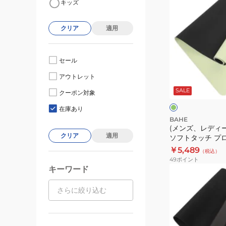
キッズ
ン
ズ、
クリア
適用
レ
デ
ィ
セール
ー
若
アウトレット
ス)
草
SALE
ヨ
クーポン対象
ー
ガ
在庫あり
マ
BAHE
(メンズ、レディ
ッ
クリア
適用
ソフトタッチ プロ
ト
SOFT PRO MINT
￥5,489
（税込）
ソ
49
ポイント
フ
キーワード
(メ
ト
ン
タ
ズ、
ッ
レ
チ
デ