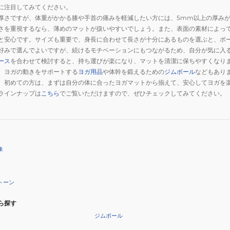
に注目してみてください。
PNK
り
厚さですが、体重がかかる膝や手首の痛みを軽減したい方には、5mm以上の厚み
畳
さを重視するなら、薄めのマットが扱いやすいでしょう。また、表面の素材によっ
み
と安心です。サイズも重要で、身長に合わせて長さが十分にあるものを選ぶと、ポ
FR23CMS0052
好みで選んでよいですが、続けるモチベーションにもつながるため、自分が気に入
GRY
ース
を合わせて検討すると、持ち運びが楽になり、マットを清潔に保ちやすくなり
、ヨガの動きをサポートする
ヨガ用品
や体幹を鍛えるための
ジムボール
などもあり
。初めての方は、まずは自分の体に合ったヨガマットから揃えて、安心してヨガを
ラインナップは
こちら
でご覧いただけますので、ぜひチェックしてみてください。
象
トーン
ら探す
ジムボール