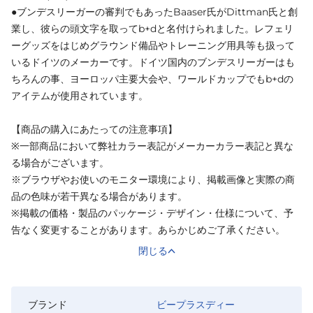
●ブンデスリーガーの審判でもあったBaaser氏がDittman氏と創
業し、彼らの頭文字を取ってb+dと名付けられました。レフェリ
ーグッズをはじめグラウンド備品やトレーニング用具等も扱って
いるドイツのメーカーです。ドイツ国内のブンデスリーガーはも
ちろんの事、ヨーロッパ主要大会や、ワールドカップでもb+dの
アイテムが使用されています。
【商品の購入にあたっての注意事項】
※一部商品において弊社カラー表記がメーカーカラー表記と異な
る場合がございます。
※ブラウザやお使いのモニター環境により、掲載画像と実際の商
品の色味が若干異なる場合があります。
※掲載の価格・製品のパッケージ・デザイン・仕様について、予
告なく変更することがあります。あらかじめご了承ください。
閉じる
ブランド
ビープラスディー