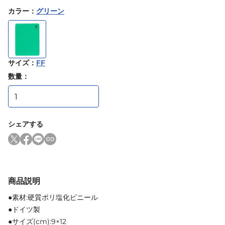
カラー
：
グリーン
サイズ
：
FF
数量：
シェアする
商品説明
●素材:硬質ポリ塩化ビニール
●ドイツ製
●サイズ(cm):9×12