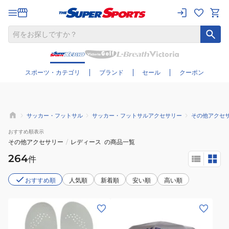
さらに絞り込む
スポーツ・カテゴリ
ブランド
セール
クーポン
サッカー・フットサル
サッカー・フットサルアクセサリー
その他アクセ
おすすめ
順表示
その他アクセサリー
/
レディース
の商品一覧
264
件
おすすめ順
人気順
新着順
安い順
高い順
(メ
(メ
ン
ン