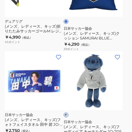
ブ
ー
ル
ス、
ー
キ
デュアリグ
ッ
(メンズ、レディース、キッズ)折
日本サッカー協会
りたたみサッカーゴールM レジャ
ズ)
(メンズ、レディース、キッズ)ク
ー用 3F0017-SCAC-750ZK
￥4,990
（税込）
ッション SAMURAI BLUE
ク
45
ポイント
STADIUM LINE JO-446
￥4,290
（税込）
ッ
39
ポイント
シ
(メ
ョ
ン
ン
ズ、
SAMURAI
レ
BLUE
デ
STADIUM
ィ
ブ
LINE
ー
ル
JO-
ス、
ー
446
×
キ
日本サッカー協会
グ
ッ
(メンズ、レディース、キッズ)フ
レ
日本サッカー協会
ォトフェイスタオル 田中 碧 JO-
ズ)
ー
(メンズ、レディース、キッズ)フ
631
￥2,750
（税込）
ーディベア キーホルダー JO-705