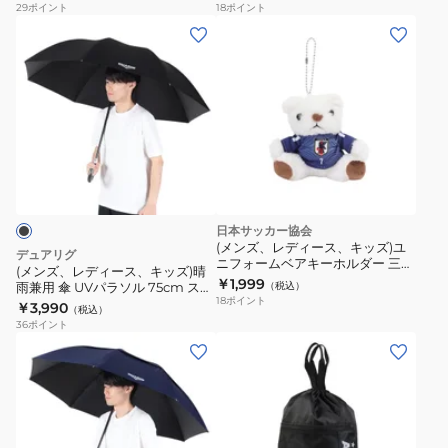
策 6S0023-SCAC-750ES NVY
17
29
ポイント
18
ポイント
ッ
イ
フ
(メ
ク
プ
ォ
ン
ク
ラ
ー
ズ、
ー
ス
ム
レ
リ
ク
ベ
デ
ン
ー
ア
ィ
グ
ル
キ
ー
ポ
シ
ー
ス、
ン
ャ
ホ
キ
日本サッカー協会
チ
イ
ル
ッ
(メンズ、レディース、キッズ)ユ
デュアリグ
ョ
ン
ダ
ニフォームベアキーホルダー 三苫
ズ)
(メンズ、レディース、キッズ)晴
薫 2026(SAMURAI BLUE) JO-
熱
￥1,999
ブ
ー
雨兼用 傘 UVパラソル 75cm スポ
（税込）
晴
537-7
18
ポイント
ーツ観戦 4S0023-SCAC-750BK
中
￥3,990
ロ
STADIUM
（税込）
雨
BLK
36
ポイント
症
ッ
LINE
兼
(メ
(メ
対
ク
田
用
ン
ン
策
ク
中
傘
ズ、
ズ、
6S0023-
ー
碧
UV
レ
レ
SCAC-
リ
JO-
パ
デ
デ