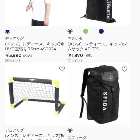
750ES
ン
537-
ラ
ィ
ィ
GRY
グ
ネ
グ
17
ブ
ソ
ー
ー
リ
イ
ラ
ポ
ル
ー
ビ
ス、
ス、
ッ
ン
ン
ー
75cm
ク
キ
キ
チ
ス
ッ
ッ
デュアリグ
アスレタ
ョ
ポ
ズ)
ズ)
(メンズ、レディース、キッズ)傘
(メンズ、レディース、キッズ)ジ
熱
ー
UV二重張り 75cm 4S0024-
ムサック XE-325
傘
ジ
SCAC-750BK NVY
中
￥3,990
￥1,870
ツ
（税込）
（税込）
UV
ム
36
ポイント
17
ポイント
症
観
二
サ
(メ
対
戦
重
ッ
ン
策
4S0023-
張
ク
ズ、
6S0023-
SCAC-
り
XE-
レ
SCAC-
750BK
75cm
325
デ
750ES
BLK
4S0024-
ィ
NVY
ブ
SCAC-
ー
ラ
750BK
ス)Player
ッ
NVY
ク
バ
デュアリグ
ッ
(メンズ、レディース、キッズ)折
スフィーダ