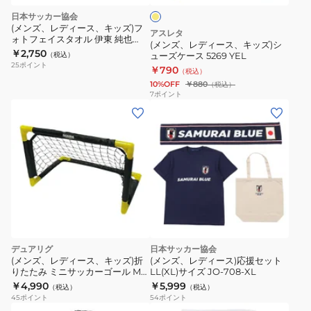
遠
18L
ー
キ
日本サッカー協会
藤
DA5435-
ッ
(メンズ、レディース、キッズ)フ
アスレタ
航
852
ォトフェイスタオル 伊東 純也
ズ)
(メンズ、レディース、キッズ)シ
JO-629
JO-
￥2,750
（税込）
ューズケース 5269 YEL
シ
25
ポイント
537-
￥790
（税込）
ュ
6
10%OFF
￥880
（税込）
ー
7
ポイント
ズ
ケ
ー
ス
5269
YEL
デュアリグ
日本サッカー協会
(メンズ、レディース、キッズ)折
(メンズ、レディース)応援セット
りたたみ ミニサッカーゴール Mサ
LL(XL)サイズ JO-708-XL
イズ レジャー用 4F0002-SCAC-
￥4,990
￥5,999
（税込）
（税込）
750ZK
45
ポイント
54
ポイント