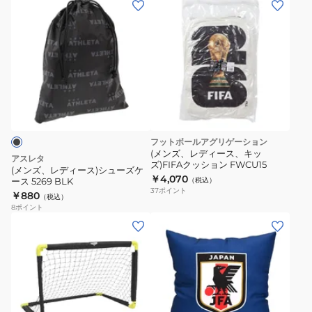
(メ
ン
ズ、
レ
デ
ィ
ー
ス)
シ
フットボールアグリゲーション
ュ
(メンズ、レディース、キッ
アスレタ
ズ)FIFAクッション FWCU15
ー
(メンズ、レディース)シューズケ
￥4,070
ース 5269 BLK
（税込）
ズ
37
ポイント
￥880
（税込）
ケ
8
ポイント
ー
(メ
ス
ン
5269
ズ、
BLK
レ
デ
ィ