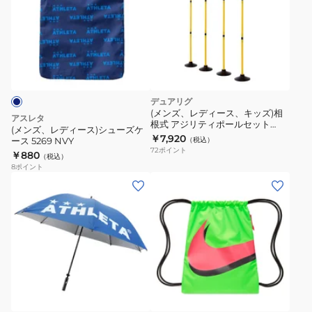
レ
ー
デ
360ml
ィ
F26-
ー
BO-
ス)
0006
シ
デュアリグ
ュ
(メンズ、レディース、キッズ)相
アスレタ
根式 アジリティポールセット
ー
(メンズ、レディース)シューズケ
4F0003-SCAC-750ZK
￥7,920
ース 5269 NVY
（税込）
ズ
72
ポイント
￥880
（税込）
ケ
8
ポイント
ー
(メ
(メ
ス
ン
ン
5269
ズ、
ズ、
NVY
レ
レ
デ
デ
ィ
ィ
ブ
ク
イ
グ
ー
ー
レ
エ
リ
イ
ロ
ス、
ス)
ー
ジ
ー