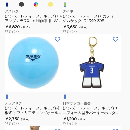
ン
キ
ア
ッ
カ
アスレタ
ナイキ
ズ)
デ
(メンズ、レディース、キッズ) UV
(メンズ、レディース)アカデミー
アンブレラ 70cm 晴雨兼用 UVカ
ジムサック IR4340-398
UV
ミ
ット 紫外線対策 日傘 雨傘 観戦傘
￥6,820
￥3,630
（税込）
（税込）
ア
ー
5228
62
ポイント
33
ポイント
ン
ジ
(メ
(メ
ブ
ム
ン
ン
レ
サ
ズ、
ズ、
ラ
ッ
レ
レ
70cm
ク
デ
デ
晴
IR4340-
ィ
ィ
ブ
雨
398
ー
ー
ル
兼
ス、
ス、
ー
用
キ
キ
UV
ッ
ッ
デュアリグ
日本サッカー協会
カ
ズ)
ズ)
(メンズ、レディース、キッズ)相
(メンズ、レディース、キッズ)ユ
ッ
根式 ソフトリフティングボール
ニフォーム型ラバーキーホルダー
相
ユ
5S0001-SCAC-750ZK SAX
谷口 彰悟 2026(SAMURAI BLUE)
￥2,750
￥1,200
ト
（税込）
（税込）
根
ニ
JO-538-3
25
ポイント
10
ポイント
紫
式
フ
(メ
(メ