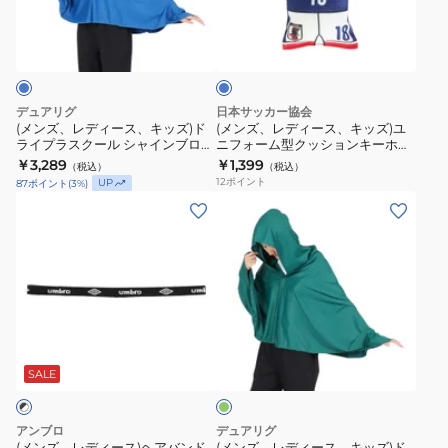
BLUE)
ィ
ィ
ン
ブ
JO-
ー
ー
ガ
ル
538-
ス、
ス、
伊
ー
3
キ
キ
東
ッ
ッ
純
デュアリグ
日本サッカー協会
ズ)
ズ)
也
(メンズ、レディース、キッズ)ド
(メンズ、レディース、キッズ)ユ
ライプラスクール シャインブロッ
ニフォーム型クッションキーホル
ド
ユ
JO-
ク クーリング ポンチョ 熱中症対
ダー SAMURAI BLUE STADIUM
￥3,289
￥1,399
（税込）
（税込）
ラ
ニ
798
策 6S0023-SCAC-750ES BLU
LINE 上田 綺世 JO-539-18
12
ポイント
UP
87
ポイント
(
3
%)
イ
フ
(メ
(メ
プ
ォ
ン
ン
ラ
ー
ズ、
ズ、
ス
ム
レ
レ
ク
型
デ
デ
ー
ク
ィ
ィ
ル
ッ
グ
ー
ー
リ
シ
シ
ス)
ス、
ー
SALE
ャ
ョ
ン
ヘ
キ
イ
ン
ア
ッ
アンブロ
デュアリグ
ン
キ
バ
ズ)
(メンズ、レディース)ヘアバンド
(メンズ、レディース、キッズ)ド