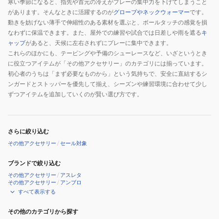
ー
寒い季節になると、指先や首元の冷えがプレーの集中力を下げてしまうこと
SCAC-
があります。そんなときに活躍するのが
グローブやネックウォーマー
です。
リ
750ES
動きを妨げない薄手で伸縮性のある素材を選ぶと、ボールタッチの感覚を損
ン
BLU
なわずに保温できます。また、屋外での練習や試合では日差しや雨を遮る
キ
グ
ャップ
があると、天候に左右されずにプレーに集中できます。
ポ
これらのほかにも、テーピングや予備のシューレースなど、いざというとき
ン
に役立つアイテムが「その他アクセサリー」のカテゴリには揃っています。
チ
初心者のうちは「まず必要なものから」という気持ちで、安全に直結するシ
ョ
ンガードとストッパーを優先して揃え、シーズンや練習環境に合わせて少し
ずつアイテムを追加していくのが賢い選び方です。
熱
中
症
対
さらに絞り込む
策
その他アクセサリー
/
セール対象
6S0023-
ブランドで絞り込む
SCAC-
その他アクセサリー
/
アスレタ
750ES
その他アクセサリー
/
アンブロ
GRN
すべて表示する
その他のカテゴリから探す