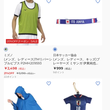
外
ソ
ォ
ン
ン
線
フ
ー
ズ、
ズ、
対
ト
ム
レ
レ
策
リ
型
デ
デ
日
フ
ラ
ィ
ィ
傘
ブ
テ
バ
ー
ー
ル
雨
ィ
ー
ス)TM
ス、
ー
20%OFFクーポン
SALE
傘
ン
キ
リ
キ
観
グ
ー
バ
ッ
ミズノ
日本サッカー協会
戦
ボ
ホ
ー
ズ)
(メンズ、レディース)TMリバーシ
(メンズ、レディース、キッズ)プ
傘
ー
ル
ブルビブス P2MH209593
レーヤーズ ミサンガ 伊東純也
シ
プ
JO-798
5228
￥2,498
￥999
ル
ダ
（税込）
（税込）
ブ
レ
9
ポイント
21%OFF
￥3,190
（税込）
5S0001-
ー
ル
ー
22
ポイント
SCAC-
谷
(メ
(メ
ビ
ヤ
750ZK
口
ン
ン
ブ
ー
SAX
彰
ズ、
ズ、
ス
ズ
悟
レ
レ
P2MH209593
ミ
2026(SAMURAI
デ
デ
サ