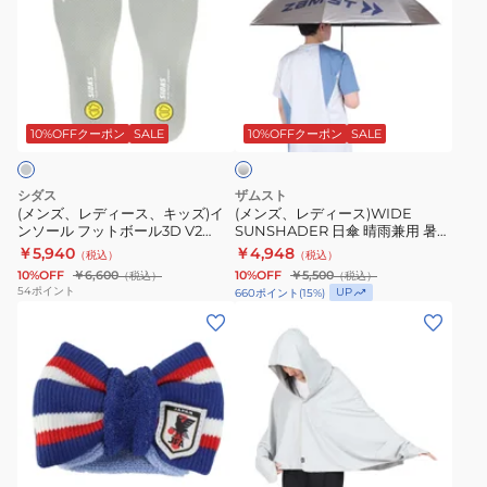
ズ、
ズ、
レ
レ
デ
デ
ィ
ィ
シ
ー
ー
ル
ス、
ス)WIDE
バ
10%OFFクーポン
SALE
10%OFFクーポン
SALE
ー
キ
SUNSHADER
ッ
日
シダス
ザムスト
ズ)
傘
(メンズ、レディース、キッズ)イ
(メンズ、レディース)WIDE
ンソール フットボール3D V2
SUNSHADER 日傘 晴雨兼用 暑さ
イ
晴
3325941
対策 大判
￥5,940
￥4,948
（税込）
（税込）
ン
雨
10%OFF
￥6,600
10%OFF
￥5,500
（税込）
（税込）
ソ
兼
54
ポイント
UP
660
ポイント
(
15
%)
ー
用
(メ
(メ
ル
暑
ン
ン
フ
さ
ズ、
ズ、
ッ
対
レ
レ
ト
策
デ
デ
ボ
大
ィ
ィ
グ
ー
判
ー
ー
レ