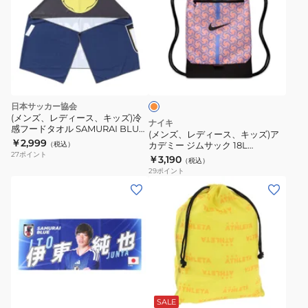
ム
ム
レ
ベ
ベ
デ
ア
ア
ィ
オ
JO-
キ
ー
レ
713
ー
ス、
ン
ホ
ジ
キ
日本サッカー協会
ル
ッ
(メンズ、レディース、キッズ)冷
ナイキ
ダ
感フードタオル SAMURAI BLUE
ズ)
(メンズ、レディース、キッズ)ア
STADIUM LINE カラッペ JO-
￥2,999
ー
（税込）
カデミー ジムサック 18L
ア
442
27
ポイント
DA5435-852
￥3,190
サ
（税込）
カ
29
ポイント
ム
デ
(メ
ラ
ミ
ン
イ
ー
ズ、
ブ
ジ
レ
ル
ム
デ
ー
サ
ィ
STADIUM
イ
ッ
ー
エ
LINE
ク
ス、
ロ
SALE