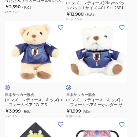
りたたみサッカーゴールS レジャ
ク
(メンズ、レディース)Playerバッ
ー用 3F0016-SCAC-750ZK
￥2,590
（税込）
クパック Lサイズ 40L SH-25B10
パ
23
ポイント
BLK
￥12,980
（税込）
ッ
118
ポイント
ク
(メ
(メ
L
ン
ン
サ
ズ、
ズ、
イ
レ
レ
ズ
デ
デ
40L
ィ
ィ
ホ
SH-
ー
ー
ワ
25B10
ス、
ス、
イ
BLK
ト
キ
キ
×
ッ
ッ
ブ
日本サッカー協会
日本サッカー協会
ズ)
ズ)
ル
(メンズ、レディース、キッズ)ユ
(メンズ、レディース、キッズ)ユ
ー
ニフォームベア JO-713
ニフォームベアキーホルダー サム
ユ
ユ
ライブルー STADIUM LINE 遠藤
￥3,999
￥1,999
（税込）
（税込）
ニ
ニ
航 JO-537-6
36
ポイント
18
ポイント
フ
フ
(メ
ォ
ォ
ン
ー
ー
ズ、