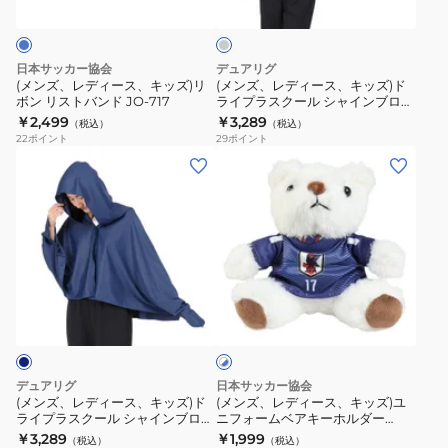
ル
ス、
ス、
ー
3D
キ
キ
V2
ッ
ッ
日本サッカー協会
デュアリグ
3325941
ズ)
ズ)
(メンズ、レディース、キッズ)リ
(メンズ、レディース、キッズ)ド
ボン リストバンド JO-717
ライプラスクール シャインブロッ
リ
ド
ク クーリング ポンチョ 熱中症対
￥2,499
￥3,289
（税込）
（税込）
ボ
ラ
策 6S0023-SCAC-750ES GRY
22
ポイント
29
ポイント
ン
イ
(メ
(メ
リ
プ
ン
ン
ス
ラ
ズ、
ズ、
ト
ス
レ
レ
バ
ク
デ
デ
ン
ー
ィ
ィ
ホ
ド
ル
ー
ー
ワ
JO-
シ
ス、
ス、
イ
717
ャ
ト
キ
キ
×
イ
ッ
ッ
ブ
デュアリグ
日本サッカー協会
ン
ズ)
ズ)
ル
(メンズ、レディース、キッズ)ド
(メンズ、レディース、キッズ)ユ
ー
ブ
ライプラスクール シャインブロッ
ニフォームベアキーホルダー
ド
ユ
ク クーリング ポンチョ 熱中症対
STADIUM LINE 田中 碧 JO-537-
￥3,289
￥1,999
ロ
（税込）
（税込）
ラ
ニ