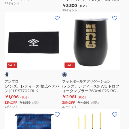
フ
25
ポイント
￥3,300
（税込）
ー
30
ポイント
デ
(メ
(メ
ィ
ン
ン
ベ
ズ、
ズ、
ア
レ
レ
キ
デ
デ
ー
ィ
ィ
ブ
ホ
ー
ー
ラ
ル
ス)
ス)FWC
ッ
SALE
SALE
ダ
ク
幅
ト
ー
広
ロ
アンブロ
フットボールアグリゲーション
JO-
ヘ
フ
(メンズ、レディース)幅広ヘアバ
(メンズ、レディース)FWC トロフ
705
ンド UJS7702 BLK
ィータンブラー 360ml F26-BO-
ア
ィ
0006
￥1,096
￥2,981
（税込）
（税込）
バ
ー
33%OFF
￥1,650
30%OFF
￥4,290
（税込）
（税込）
ン
タ
9
ポイント
27
ポイント
(メ
ド
ン
ン
UJS7702
ブ
ズ、
BLK
ラ