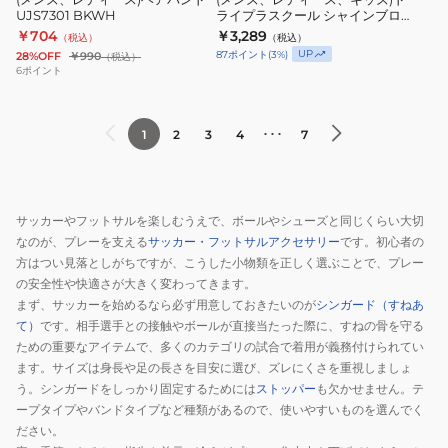
ブ
ー
UJS7301 BKWH
ライプラスクール シャインブロッ
ン
ド
ク クーリング ポンチョ 熱中症対
ロ
￥704
ホ
￥3,289
（税込）
（税込）
ド
ラ
策 6S0023-SCAC-750ES GRN
UP
87
ポイント
(
3
%)
28%OFF
￥990
（税込）
ッ
ル
UJS7301
イ
6
ポイント
ク
ダ
BKWH
プ
ク
ー
ラ
ー
SAMURAI
･･･
1
2
3
4
7
ス
リ
BLUE
ク
ン
STADIUM
ー
グ
LINE
ル
サッカーやフットサルを楽しむうえで、ボールやシューズと同じくらい大切
ポ
上
シ
なのが、プレーを支える
サッカー・フットサルアクセサリー
です。初心者の
ン
田
ャ
方はつい見落としがちですが、こうした小物類を正しく選ぶことで、プレー
チ
綺
イ
の安全性や快適さが大きく変わってきます。
ョ
世
まず、サッカーを始めるなら必ず用意しておきたいのが
シンガード（すねあ
ン
熱
JO-
て）
です。相手選手との接触やボールが直接当たった際に、すねの骨を守る
ブ
中
ための重要なアイテムで、多くのカテゴリの試合で着用が義務付けられてい
539-
ロ
ます。サイズは身長や足の長さを目安に選び、ズレにくさを重視しましょ
症
18
ッ
う。シンガードをしっかり固定するためには
ストッパー
も欠かせません。テ
対
ク
ープタイプやバンドタイプなど種類があるので、使いやすいものを選んでく
策
ク
ださい。
6S0023-