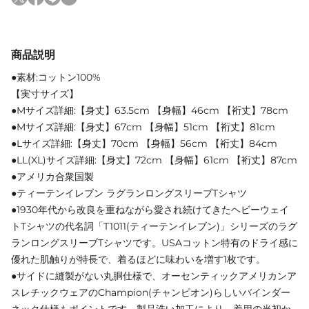
商品説明
●素材:コットン100%
【実寸サイズ】
●Mサイズ詳細:【身丈】63.5cm 【身幅】46cm 【裄丈】78cm
●Mサイズ詳細:【身丈】67cm 【身幅】51cm 【裄丈】81cm
●Lサイズ詳細:【身丈】70cm 【身幅】56cm 【裄丈】84cm
●LL(XL)サイズ詳細:【身丈】72cm 【身幅】61cm 【裄丈】87cm
●アメリカ合衆国製
●ティーテンイレブン ラグランロングスリーブTシャツ
●1930年代から改良を重ねながら愛され続けてきたヘビーウェイ
トTシャツの代名詞「T1011(ティーテンイレブン)」シリーズのラグ
ランロングスリーブTシャツです。USAコットン特有のドライ感に
優れた肌触りが特長で、着るほどに味わいを増す1枚です。
●サイドに縫製がない丸胴仕様で、オーセンティックアメリカンア
スレチックウェアのChampion(チャンピオン)らしいバインダー
ネック仕様もポイントです。製品洗い加工により、着用の当初か