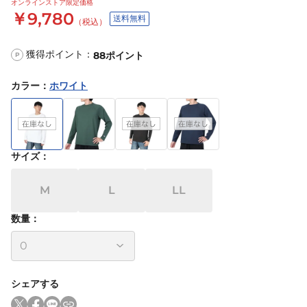
オンラインストア限定価格
￥9,780
送料無料
（税込）
獲得ポイント：
88
ポイント
P
カラー
：
ホワイト
サイズ
：
M
L
LL
数量：
シェアする