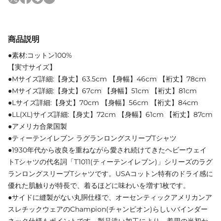
商品説明
●素材:コットン100%
【実寸サイズ】
●Mサイズ詳細:【身丈】63.5cm 【身幅】46cm 【裄丈】78cm
●Mサイズ詳細:【身丈】67cm 【身幅】51cm 【裄丈】81cm
●Lサイズ詳細:【身丈】70cm 【身幅】56cm 【裄丈】84cm
●LL(XL)サイズ詳細:【身丈】72cm 【身幅】61cm 【裄丈】87cm
●アメリカ合衆国製
●ティーテンイレブン ラグランロングスリーブTシャツ
●1930年代から改良を重ねながら愛され続けてきたヘビーウェイ
トTシャツの代名詞「T1011(ティーテンイレブン)」シリーズのラグ
ランロングスリーブTシャツです。USAコットン特有のドライ感に
優れた肌触りが特長で、着るほどに味わいを増す1枚です。
●サイドに縫製がない丸胴仕様で、オーセンティックアメリカンア
スレチックウェアのChampion(チャンピオン)らしいバインダー
ネック仕様もポイントです。製品洗い加工により、着用の当初か