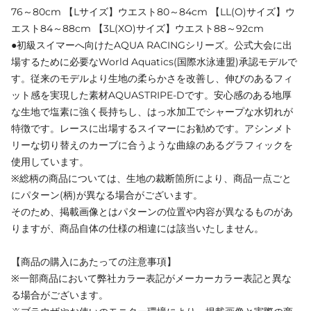
76～80cm 【Lサイズ】ウエスト80～84cm 【LL(O)サイズ】ウ
エスト84～88cm 【3L(XO)サイズ】ウエスト88～92cm
●初級スイマーへ向けたAQUA RACINGシリーズ。公式大会に出
場するために必要なWorld Aquatics(国際水泳連盟)承認モデルで
す。従来のモデルより生地の柔らかさを改善し、伸びのあるフィ
ット感を実現した素材AQUASTRIPE-Dです。安心感のある地厚
な生地で塩素に強く長持ちし、はっ水加工でシャープな水切れが
特徴です。レースに出場するスイマーにお勧めです。アシンメト
リーな切り替えのカーブに合うような曲線のあるグラフィックを
使用しています。
※総柄の商品については、生地の裁断箇所により、商品一点ごと
にパターン(柄)が異なる場合がございます。
そのため、掲載画像とはパターンの位置や内容が異なるものがあ
りますが、商品自体の仕様の相違には該当いたしません。
【商品の購入にあたっての注意事項】
※一部商品において弊社カラー表記がメーカーカラー表記と異な
る場合がございます。