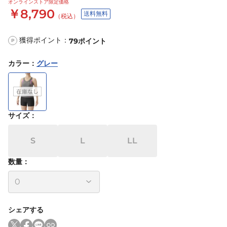
オンラインストア限定価格
￥8,790
送料無料
（税込）
獲得ポイント：
79
ポイント
P
カラー
：
グレー
サイズ
：
S
L
LL
数量：
シェアする