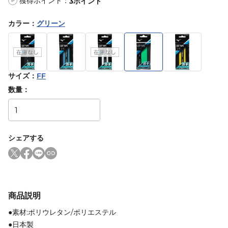
獲得ポイント：
3
ポイント
P
カラー
：
グリーン
サイズ
：
FF
数量：
シェアする
商品説明
●素材:ポリウレタン/ポリエステル
●日本製