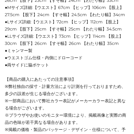
26cm 【股下】23cm 【すそ幅】24cm 【わたり幅】33cm
●Mサイズ詳細:【ウエスト】67cm 【ヒップ】106cm 【股上】
27.5cm 【股下】24cm 【すそ幅】24.5cm 【わたり幅】34cm
●Lサイズ詳細:【ウエスト】72cm 【ヒップ】112cm 【股上】
29cm 【股下】25cm 【すそ幅】25cm 【わたり幅】34.5cm
●LLサイズ詳細:【ウエスト】73cm 【ヒップ】114cm 【股上】
30cm 【股下】26cm 【すそ幅】26cm 【わたり幅】35cm
●ミャンマー製
●ウエストゴム仕様・内側にドローコード
●両サイドに脇ポケット
【商品の購入にあたっての注意事項】
※弊社独自の採寸・計量方法により計測を行っておりますため、
多少の誤差が生じる場合がございます。
※一部商品において弊社カラー表記がメーカーカラー表記と異な
る場合がございます。
※ブラウザやお使いのモニター環境により、掲載画像と実際の商
品の色味が若干異なる場合があります。
※掲載の価格・製品のパッケージ・デザイン・仕様について、予