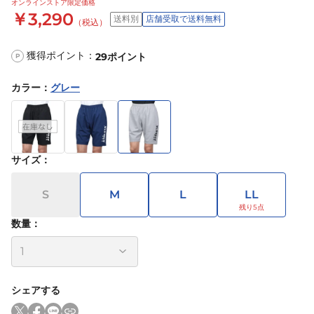
オンラインストア限定価格
￥3,290
送料別
店舗受取で送料無料
（税込）
獲得ポイント：
29
ポイント
P
カラー
：
グレー
サイズ
：
S
M
L
LL
数量：
シェアする