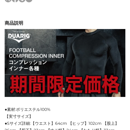
商品説明
●素材:ポリエステル100%
【実寸サイズ】
●Sサイズ詳細:【ウエスト】64cm 【ヒップ】102cm 【股上】