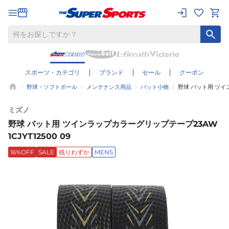
スポーツ・カテゴリ
ブランド
セール
クーポン
野球・ソフトボール
メンテナンス用品
バット小物
野球 バット用 ツイン
ミズノ
野球 バット用 ツインラップカラーグリップテープ23AW
1CJYT12500 09
16%OFF
SALE
残りわずか
MENS