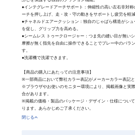
●インテグレードアーチサポート：伸縮性の高い左右非対称
ーチを押し上げ、走・攻・守の動きをサポートし疲労を軽
●チャネルドエアークッション：独自のじゃばら構造がシュ
を促し、グリップ力を高める。
●シームレス トゥークロージャー：つま先の縫い目が無い
摩擦が無く指先を自由に操作できることでプレー中のバラ
す。
●洗濯機で洗濯できます。
【商品の購入にあたっての注意事項】
※一部商品において弊社カラー表記がメーカーカラー表記
※ブラウザやお使いのモニター環境により、掲載画像と実
合があります。
※掲載の価格・製品のパッケージ・デザイン・仕様につい
ります。あらかじめご了承ください。
閉じる