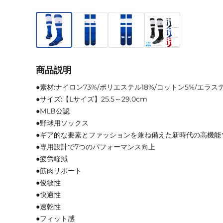
商品説明
●素材:ナイロン73%/ポリエステル18%/コットン5%/エラス
●サイズ:【Lサイズ】25.5～29.0cm
●MLB公認
●野球用ソックス
●ギア的な要素とファッションを兼ね備えた新時代の高機能
●専用設計で7つのパフォーマンス向上
●疲労軽減
●筋肉サポート
●俊敏性
●快適性
●速乾性
●フィット感