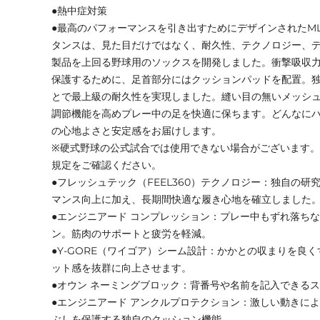
●熱中症対策
●最高のパフォーマンスを引き出すためにデザインされたML
タンスは、見た目だけではなく、耐久性、テクノロジー、
製品を上回る野球用のソックスを開発しました。衝撃吸収
保護するために、足首部分にはクッションパッドを配置。
とで最上級の耐久性を実現しました。縫い目の無いメッシ
調節機能を高めプレー中の足を快適に保ちます。どんなに
の心地よさと安定感をお届けします。
※硬式野球の公式試合では使用できない場合がございます
規定をご確認ください。
●フレッシュテック（FEEL360）テクノロジー：独自の
マンス向上に加え、長期間快適な履き心地を確立しました
●エンジニアード コンプレッション：プレー中もずれ落ち
ン。筋肉のサポートと疲労を軽減。
●Y-GORE（ワイゴア）シーム設計：かかとの収まりを良
ット感を抜群に向上させます。
●オウン ネーミングブロック：背番号や名前を記入できる
●エンジニアード アンクルプロテクション：激しい動きに
ぶしを保護する独自のクッション機能。