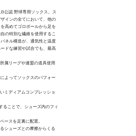
B公認 野球専用ソックス。ス
デザインの全てにおいて、他の
力を高めてゴロボールから足を
独自の特別な繊維を使用するこ
ュパネル構造が、通気性と温度
ハードな練習や試合でも、最高
。所属リーグや連盟の道具使用
研究によってソックスのパフォー
。
ないミディアムコンプレッショ
くすることで、シューズ内のフィ
スペースを足裏に配置。
よるシューズとの摩擦からくる