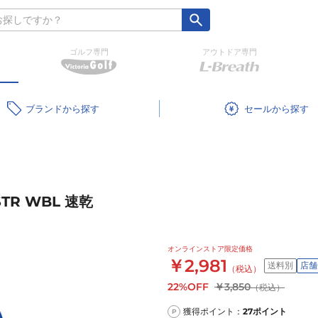
ゴルフ専門
アウトドア専門
ブランド
セール
STR WBL 速乾
オンラインストア限定価格
￥2,981
送料別
店舗
（税込）
22%OFF
￥3,850
（税込）
獲得ポイント：
27
ポイント
P