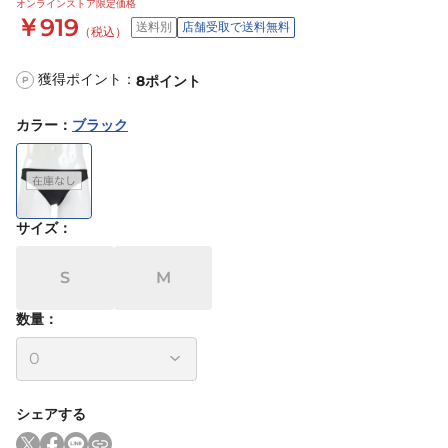
オンラインストア限定価格
￥919
送料別
店舗受取で送料無料
（税込）
獲得ポイント：
8
ポイント
P
カラー
：
ブラック
サイズ
：
S
M
数量：
シェアする