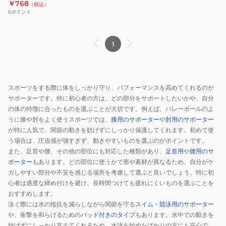
￥768
（税込）
ン
6
ポイント
ズ
水
着
1
840PG0FM1047BLK
スポーツをする際に体をしっかり守り、パフォーマンスを高めてくれるのが
サポーターです。特に初心者の方は、どの部分をサポートしたいかや、自分
の体の特徴に合ったものを選ぶことが大切です。例えば、バレーボールのよ
うに膝や肘をよく使うスポーツでは、
膝用のサポーター
や
肘用のサポーター
が特に人気で、関節の動きを妨げずにしっかり保護してくれます。初めて使
う場合は、圧迫感が強すぎず、動きやすいものを選ぶのがポイントです。
また、足首や腰、その他の部位にも対応した種類があり、
足首用
や
腰用のサ
ポーター
もあります。どの部位に使うかで形や素材が異なるため、自分がケ
ガしやすい部分や不安を感じる場所を考慮して選ぶと良いでしょう。特に初
心者は過度な締め付けを避け、長時間つけても疲れにくいものを選ぶことを
おすすめします。
泳ぐ際には水の抵抗を減らしながら関節を守る
スイム・競泳用のサポーター
や、衝撃を和らげるための
パッド付きのタイプ
もあります。水中での動きを
妨げずにしっかり支えてくれるため、水泳を始めたばかりの方にも安心で