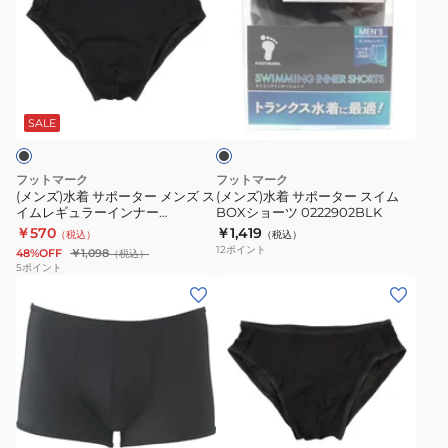
ズ)
ズ)
水
水
着
着
サ
サ
ブ
ポ
ポ
ラ
ー
ー
ッ
SALE
ク
タ
タ
ー
ー
フットマーク
フットマーク
メ
ス
(メンズ)水着 サポーター メンズ ス
(メンズ)水着 サポーター スイム
イムレギュラーインナー
BOXショーツ 0222902BLK
ン
イ
0222905BLK
￥570
￥1,419
（税込）
（税込）
ズ
ム
12
ポイント
48%OFF
￥1,098
（税込）
ス
BOX
5
ポイント
(メ
(メ
イ
シ
ン
ン
ム
ョ
ズ)
ズ)
レ
ー
ボ
メ
ギ
ツ
ッ
ン
ュ
0222902BLK
ク
ズ
ラ
ブ
ス
ス
ー
ラ