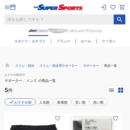
さらに絞り込む
スポーツ・カテゴリ
ブランド
セール
クーポン
スイム・競泳
スイム・競泳用サポーター
サポーター
商品一覧
おすすめ
順表示
サポーター
/
メンズ
の商品一覧
5
件
おすすめ順
人気順
新着順
安い順
高い順
(メ
(メ
ン
ン