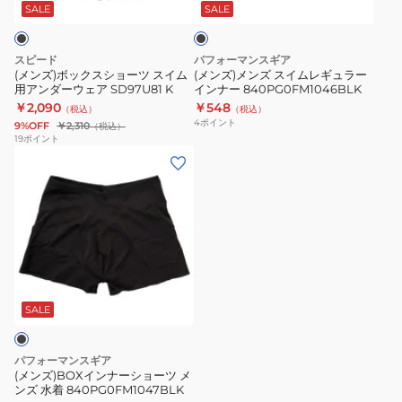
シ
イ
イ
ッ
SALE
SALE
ク
ョ
ム
ン
ー
レ
ナ
スピード
パフォーマンスギア
ツ
ギ
ー
(メンズ)ボックスショーツ スイム
(メンズ)メンズ スイムレギュラー
用アンダーウェア SD97U81 K
インナー 840PG0FM1046BLK
ス
ュ
0222905BLK
￥2,090
￥548
（税込）
（税込）
イ
ラ
4
ポイント
9%OFF
￥2,310
（税込）
ム
ー
19
ポイント
(メ
用
イ
ン
ア
ン
ズ)BOX
ン
ナ
イ
ダ
ー
ン
ー
840PG0FM1046BLK
ナ
ウ
ー
ェ
シ
ア
SALE
ョ
SD97U81
ー
K
パフォーマンスギア
ツ
(メンズ)BOXインナーショーツ メ
ンズ 水着 840PG0FM1047BLK
メ