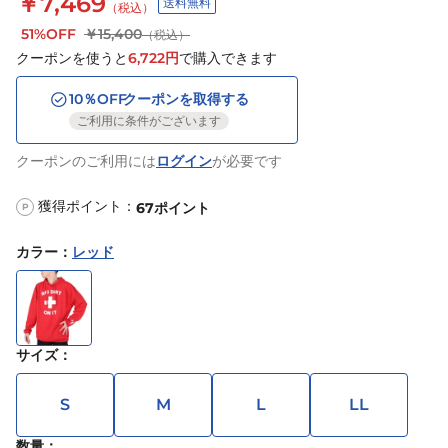
￥7,469
送料無料
（税込）
51%OFF
￥15,400
（税込）
クーポンを使うと
6,722
円
で購入できます
10
％OFF
クーポンを取得する
ご利用に条件がございます
クーポンのご利用には
ログイン
が必要です
獲得ポイント：
67
ポイント
P
カラー
：
レッド
サイズ
：
S
M
L
LL
数量：