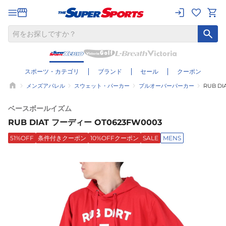
スポーツ・カテゴリ
ブランド
セール
クーポン
メンズアパレル
スウェット・パーカー
プルオーバーパーカー
RUB DI
ベースボールイズム
RUB DIAT フーディー OT0623FW0003
51%OFF
条件付きクーポン
10%OFFクーポン
SALE
MENS