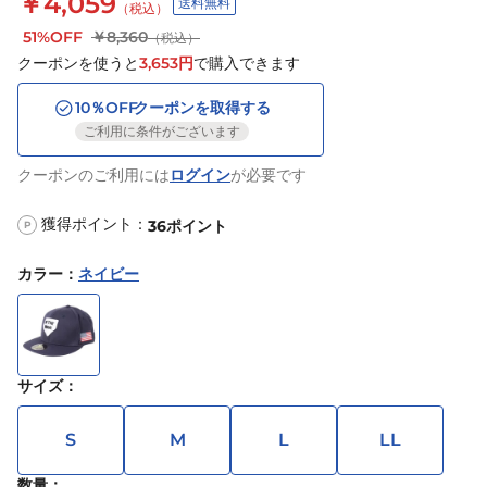
￥4,059
送料無料
（税込）
51%OFF
￥8,360
（税込）
クーポンを使うと
3,653
円
で購入できます
10
％OFF
クーポンを取得する
ご利用に条件がございます
クーポンのご利用には
ログイン
が必要です
獲得ポイント：
36
ポイント
P
カラー
：
ネイビー
サイズ
：
S
M
L
LL
数量：