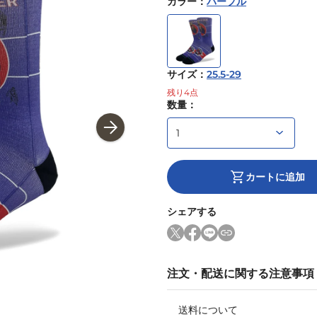
カラー
：
パープル
サイズ
：
25.5-29
残り
4
点
数量：
カートに追加
シェアする
注文・配送に関する注意事項
送料について