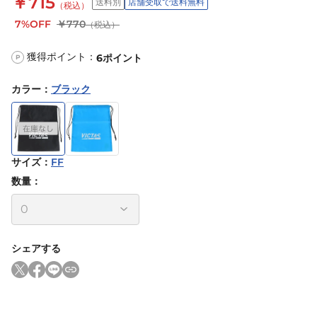
￥715
送料別
店舗受取で送料無料
（税込）
7%OFF
￥770
（税込）
獲得ポイント：
6
ポイント
P
カラー
：
ブラック
サイズ
：
FF
数量：
シェアする