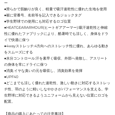
ー
●滑らかで肌触りが良く、軽量で吸汗速乾性に優れた生地を使用
●裾に背番号、名前等を記入できるジョックタグ
●学生野球での使用にも対応するロゴ位置
●HEATGEARARMOUR(ヒートギアアーマー):吸汗速乾性と伸縮
性に優れたファブリックにより、酷暑時でも涼しく、身体をドラ
イで快適に保つ
●4wayストレッチ:4方向へのストレッチ性に優れ、あらゆる動き
をスムーズにする
●水分コントロール:汗を素早く吸収、外部へ発散し、アスリート
の身体を常にドライに保つ
●消臭:イヤな臭いの元を吸収し、消臭効果を発揮
●UPF40
●どこまでも涼しく優れた速乾性、激しい動きに対応するストレッ
チ性、羽のように軽いしなやかさがパフォーマンスを支える。学
生野球に対応できるようユニフォームから見えない位置にロゴを
配置。
【商品の購入にあたっての注意事項】