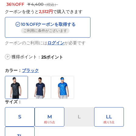
36%OFF
￥4,400
（税込）
クーポンを使うと
2,512
円
で購入できます
10
％OFF
クーポンを取得する
ご利用に条件がございます
クーポンのご利用には
ログイン
が必要です
獲得ポイント：
25
ポイント
P
カラー
：
ブラック
サイズ
：
S
M
L
LL