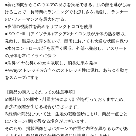
●着た瞬間からこのウエアの良さを実感できる。肌の熱を逃がし続
けることで、長時間のランニングでも涼しさを持続し、ランナー
のパフォーマンスを最大化する。
●夜間の視認性を高めるリフレクトロゴを使用
●ISO-CHILL(アイソチル):アクアXナイロン糸が身体の熱を吸収、
発散し、温度の上昇を防いで、酷暑においても快適な状態を保つ
●水分コントロール:汗を素早く吸収、外部へ発散し、アスリート
の身体を常にドライに保つ
●消臭:イヤな臭いの元を吸収し、消臭効果を発揮
●4wayストレッチ:4方向へのストレッチ性に優れ、あらゆる動き
をスムーズにする
【商品の購入にあたっての注意事項】
※弊社独自の採寸・計量方法により計測を行っておりますため、
多少の誤差が生じる場合がございます。
※総柄の商品については、生地の裁断箇所により、商品一点ごと
にパターン(柄)が異なる場合がございます。
そのため、掲載画像とはパターンの位置や内容が異なるものがあ
りますが、商品自体の仕様の相違には該当いたしません。