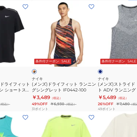
プ
イ
袖
(メ
(メ
DV9316-
フ
HY196
ン
ン
446
ト
ズ)
ズ)
ラ
ド
ス
ン
ラ
ト
ニ
イ
ラ
ン
フ
イ
ネ
オ
グ
ィ
ド
イ
レ
ビ
ッ
条件付クーポン
SALE
条件付クーポン
SALE
ン
シ
ッ
ド
ー
ク
ン
ト
ラ
グ
ラ
イ
ナイキ
ナイキ
 ドライフィット
レ
(メンズ)ドライフィット ランニン
(メンズ)ストライド
ン
フ
ン ショートスリ
グシングレット IF0442-100
ト ADV ランニン
ッ
ニ
ィ
HV5211-437
￥3,489
￥5,489
ト
（税込）
（税込）
ン
ッ
49%OFF
￥6,930
26%OFF
￥7,480
（税込）
（税込）
（税
FN4232-
グ
ト
31
ポイント
49
ポイント
702
シ
ADV
(メ
(メ
ン
ラ
ン
ン
グ
ン
ズ)
ズ)
レ
ニ
マ
半