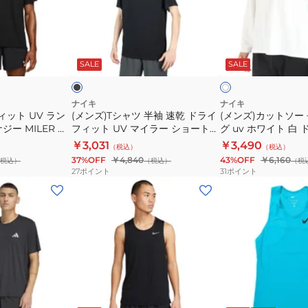
タ
ャ
ッ
ン
ツ
ト
ク
半
ソ
ブ
ホ
ト
袖
ー
ラ
ワ
ッ
SALE
SALE
イ
イ
ッ
速
長
ト
ト
プ
乾
袖
IF2019-
ド
ラ
ナイキ
ナイキ
ィット UV ラン
(メンズ)Tシャツ 半袖 速乾 ドライ
(メンズ)カットソー
010
ラ
ン
ー MILER 半
フィット UV マイラー ショートス
グ uv ホワイト 白
イ
ニ
-010
リーブ ランニングトップ
UV マイラー FB7071
￥3,031
￥3,490
（税込）
（税込）
フ
ン
DV9316-010
37%OFF
￥4,840
43%OFF
￥6,160
税込）
（税込）
（税
ィ
グ
27
ポイント
31
ポイント
ッ
uv
(メ
(メ
ト
ホ
ン
ン
UV
ワ
ズ)
ズ)
マ
イ
タ
エ
イ
ト
ン
ア
ラ
白
ク
ロ
ー
ド
ト
ス
ブ
ブ
シ
ラ
ッ
イ
ラ
ル