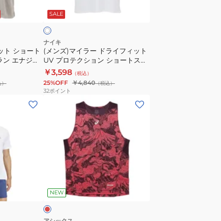
ラ
ド
ワ
SALE
ン
ラ
ニ
イ
ン
フ
ナイキ
ット ショート
(メンズ)マイラー ドライフィット
グ
ィ
ラン エナジー
UV プロテクション ショートスリ
タ
ッ
ーブ IF2083-100
￥3,598
（税込）
ン
ト
25%OFF
￥4,840
込）
（税込）
ク
UV
32
ポイント
ト
プ
(メ
ッ
ロ
ン
プ
テ
ズ)FUJITRAIL
DV9322-
ク
シ
100
シ
ン
ホ
ョ
グ
ワ
ン
レ
レ
イ
シ
ッ
ッ
ト
NEW
ョ
ト
白
ー
2011D528.700
ト
アシックス