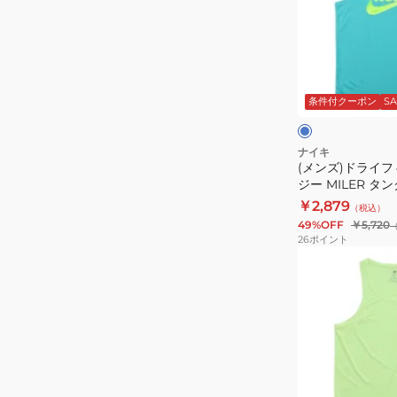
シ
ラ
ョ
イ
ン
フ
タ
シ
ィ
ー
コ
条件付クーポン
SA
ョ
ッ
イ
ー
ー
ト
ズ
ト
ラ
ナイキ
(メンズ)ドライフ
ス
ン
ジー MILER タ
リ
エ
HJ4165-345
￥2,879
（税込）
ー
ナ
49%OFF
￥5,720
ブ
ジ
26
ポイント
IF2083-
ー
(メ
010
MILER
ン
タ
ズ)
ン
ス
ク
ポ
ト
ー
ッ
ツ
ラ