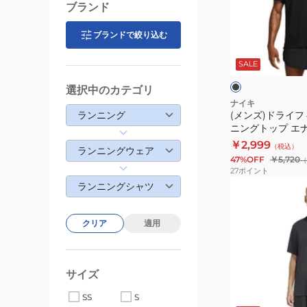
ス
ラ
ブランド
イ
イ
フ
フ
ブランドで絞り込む
ブ
ト
ィ
ラ
ッ
SALE
シ
ッ
ク
ク
ン
ト
選択中のカテゴリ
グ
UV
ナイキ
ランニング
(メンズ)ドライフ
レ
ラ
ニングトップ エナジ
ッ
ン
袖Tシャツ HV2136
￥2,999
（税込）
ト
ニ
ランニングウェア
47%OFF
￥5,720
（
FN4232-
ン
27
ポイント
010
グ
(メ
ランニングシャツ
ト
ン
ッ
ズ)Adi365
クリア
適用
プ
ラ
エ
ン
ナ
ニ
サイズ
ジ
ン
ブ
ー
SS
S
グ
ラ