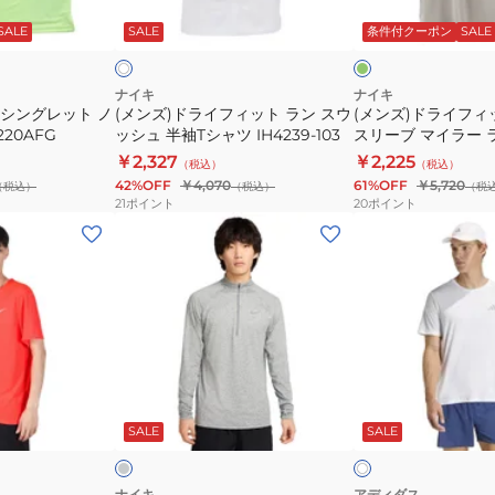
シ
ィ
ィ
リ
ワ
ー
SALE
SALE
条件付クーポン
SALE
イ
イ
ョ
ッ
ッ
ブ
ト
ー
ト
ト
ト
ラ
シ
ナイキ
ナイキ
 シングレット ノ
(メンズ)ドライフィット ラン スウ
(メンズ)ドライフィ
ス
ン
ョ
220AFG
ッシュ 半袖Tシャツ IH4239-103
スリーブ マイラー 
リ
ス
ー
HJ3565-320
￥2,327
￥2,225
（税込）
（税込）
ー
ウ
ト
42%OFF
￥4,070
61%OFF
￥5,720
（税込）
（税込）
（税
ブ
ッ
ス
21
ポイント
20
ポイント
IF2083-
シ
リ
(メ
(メ
737
ュ
ー
ン
ン
半
ブ
ズ)
ズ)Adi365
袖
マ
ド
ラ
T
イ
ラ
ン
シ
ラ
イ
ニ
ャ
ー
フ
ン
グ
ホ
ツ
ラ
ィ
グ
レ
ワ
ー
ド
SALE
SALE
イ
IH4239-
ン
ッ
エ
ト
103
エ
ト
ッ
ナ
ス
セ
ナイキ
アディダス