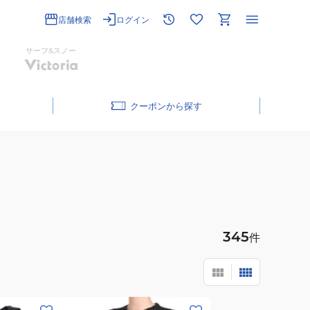
店舗検索
ログイン
サーフ&スノー
クーポン
345
件
(メ