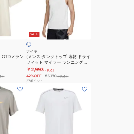
ン
ク
ト
ホ
ッ
ワ
SALE
プ
速
乾
ナイキ
 GTDメラン
(メンズ)タンクトップ 速乾 ドライ
ド
フィット マイラー ランニング タ
ラ
ンクトップ DV9322-100 ホワイ
￥2,993
（税込）
イ
ト 白
42%OFF
￥5,170
込）
（税込）
フ
27
ポイント
ィ
(メ
ッ
ン
ト
ズ)
マ
マ
イ
イ
ラ
ラ
ー
ー
ホ