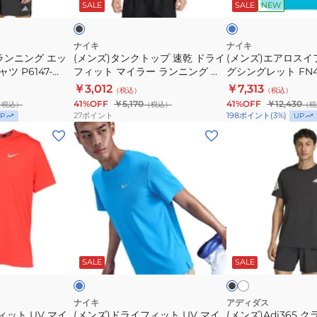
ッ
ー
ト
SALE
SALE
NEW
ョ
イ
プ
フ
ー
フ
速
ト
ト
ィ
乾
ラ
ナイキ
ナイキ
5 ランニング エッ
(メンズ)タンクトップ 速乾 ドライ
(メンズ)エアロスイ
ス
ッ
ド
ン
ツ P6147-
フィット マイラー ランニング タ
グシングレット FN42
リ
ト
ラ
ニ
ンクトップ DV9322-010 ブラッ
￥3,012
￥7,313
（税込）
（税込）
ー
UV
イ
ン
ク 黒
41%OFF
￥5,170
41%OFF
￥12,430
（税込）
（税込）
（税
ブ
マ
フ
グ
27
ポイント
198
ポイント
(
3
%)
P
UP
ラ
イ
ィ
シ
(メ
(メ
ン
ラ
ッ
ン
ン
ン
ニ
ー
ト
グ
ズ)
ズ)Adi365
ン
FB7071-
マ
レ
ド
ク
グ
100
イ
ッ
ラ
ラ
ト
ラ
ト
イ
イ
ッ
ー
FN4232-
フ
マ
ホ
ラ
ブ
プ
ラ
418
ワ
ィ
ク
イ
ラ
イ
DV9316-
ト
ッ
SALE
SALE
イ
ン
ッ
ー
ト
ク
ト
010
ニ
ト
ル
ン
UV
T
ナイキ
アディダス
ィット UV マイ
グ
(メンズ)ドライフィット UV マイ
(メンズ)Adi365 
マ
シ