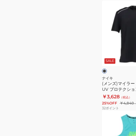
プ
ン
(メ
DV9316-
グ
ン
696
ル
ズ)
タ
マ
ン
イ
ク
ラ
ト
ー
ブ
ッ
ド
ラ
ッ
SALE
プ
ラ
ク
ジ
IF0442-
イ
×
025
ブ
フ
ナイキ
ラ
(メンズ)マイラー
ィ
ッ
UV プロテクショ
ッ
ク
ーブ IF2083-010
￥3,628
（税込）
ト
25%OFF
￥4,840
UV
32
ポイント
プ
(メ
ロ
ン
テ
ズ)
ク
ド