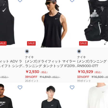
ン
ン
ズ)
ズ)
ド
ラ
ラ
ン
イ
ニ
フ
ン
ブ
ブ
ィ
グ
ラ
ラ
ッ
ッ
ッ
SALE
SALE
SALE
ッ
ラ
ク
ク
ト
ン
マ
ベ
ナイキ
ナイキ
ィット ADV ラ
(メンズ)ドライフィット マイラー
(メンズ)ランニング 
イ
ス
スイフト シング
ランニング タンクトップ IF2019-
RN9000-077
ラ
ト
10
010
￥2,930
￥10,929
（税込）
（税込）
ー
5L
39%OFF
￥4,840
33%OFF
￥16,500
（税込）
（税込）
（
ラ
RN9000-
26
ポイント
99
ポイント
ン
077
(メ
(メ
ニ
ン
ン
ン
ズ)T
ズ)
グ
シ
カ