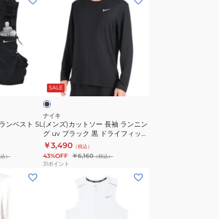
ン
ズ)
カ
ッ
ト
ソ
ブ
ー
ラ
SALE
長
袖
ラ
ナイキ
ランベスト 5L
(メンズ)カットソー 長袖 ランニン
ン
グ uv ブラック 黒 ドライフィット
ニ
UV ランニングトップ FB7071-
￥3,490
（税込）
ン
010
43%OFF
￥6,160
税込）
（税込）
グ
31
ポイント
uv
(メ
ブ
ン
ラ
ズ)
ッ
ド