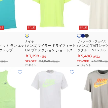
ッ
ン
イ
袖
ト
グ
ラ
T
IF0442-
タ
ー
シ
ダ
ブ
イ
ホ
100
ン
ー
ラ
ド
ャ
エ
ワ
ク
ッ
ロ
LE
SALE
SALE
イ
イ
ク
ラ
ツ
ブ
ク
ト
ト
ト
イ
GTD
ル
ー
ッ
フ
メ
ナイキ
ザ・ノース・フェイス
ィット ラン エナ
(メンズ)マイラー ドライフィット
(メンズ)半袖Tシャツ
プ
ィ
ラ
ンクトップ
UV プロテクション ショートスリ
ジクルー NT12595
HV5211-
ッ
ン
ーブ IF2083-737
￥3,298
￥5,498
（税込）
（税込）
437
ト
ジ
31%OFF
￥4,840
19%OFF
￥6,820
（税込）
（税込）
（税
UV
ク
29
ポイント
49
ポイント
プ
ル
(メ
(メ
ロ
ー
ン
ン
テ
NT12595
ズ)
ズ)
ク
ド
ド
シ
ラ
ラ
ョ
イ
イ
ン
フ
フ
オ
ホ