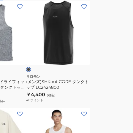
ラ
ー
(メ
ン
MILER
ン
ニ
タ
ズ)SHKout
ン
ン
CORE
グ
ク
タ
ト
ト
ン
ッ
ッ
ク
ブ
プ
プ
ト
ラ
DV9316-
HJ4165-
ッ
100
010
プ
LC2424800
サロモン
 ドライフィッ
(メンズ)SHKout CORE タンクト
グ タンクトップ
ップ LC2424800
￥4,400
（税込）
40
ポイント
込）
(メ
ン
ズ)
タ