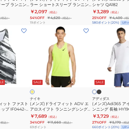
リーブ ランニン
ラー ショートスリーブ ランニン
シャツ QA182
タ
イ
ャ
-696
グトップ DV9316-446
￥2,097
￥3,289
ン
（税込）
（税込）
ラ
ツ
54%OFF
￥4,620
25%OFF
￥4,400
（税込）
（税込）
（税
ク
ー
QA182
19
ポイント
580
ポイント
(
20
%)
UP
ト
シ
(メ
(メ
ッ
ョ
ン
ン
プ
ー
ズ)
ズ)Adi365
DV9322-
ト
ド
ア
010
ス
ラ
イ
ブ
リ
イ
コ
ラ
ー
フ
ニ
ブ
フ
ホ
ッ
ブ
ラ
ィ
ッ
ラ
ワ
ッ
ク
ッ
ッ
LE
SALE
SALE
イ
ラ
ッ
ク
ク
ク
ト
黒
ン
ト
ラ
ニ
ADV
ン
ナイキ
アディダス
ィット ファスト
ン
(メンズ)ドライフィット ADV エ
(メンズ)Adi365 
エ
ニ
プ IF0442-
アロスイフト ランニングシングレ
ンニング 長袖 HY19
グ
ア
ン
ット FN4232-702
￥7,689
￥3,729
ト
（税込）
（税込）
ロ
グ
34%OFF
￥11,660
27%OFF
￥5,170
（税込）
（税込）
（税
ッ
ス
長
69
ポイント
660
ポイント
(
20
%)
UP