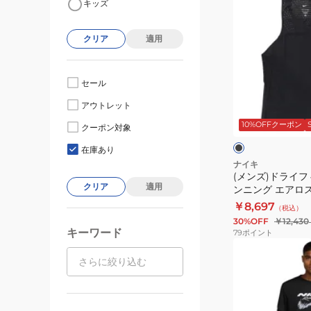
キッズ
ン
ズ)
クリア
適用
ド
ラ
イ
セール
フ
ブ
アウトレット
ィ
ラ
ッ
10%OFFクーポン
ッ
クーポン対象
ク
ク
ト
在庫あり
ADV
ナイキ
(メンズ)ドライフ
ラ
クリア
適用
ンニング エアロ
ン
レット FN4232-0
￥8,697
（税込）
ニ
30%OFF
￥12,430
ン
キーワード
79
ポイント
グ
(メ
エ
ン
ア
ズ)
ロ
ド