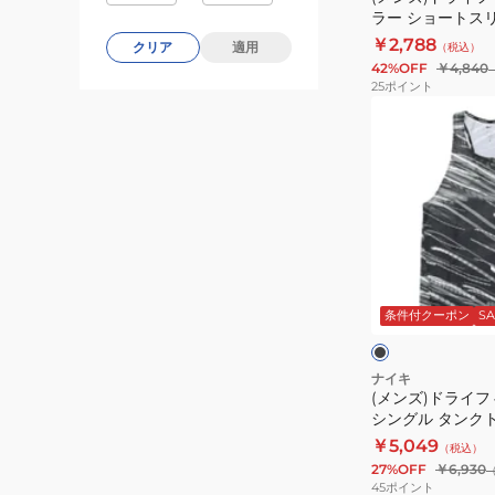
ラー ショートス
イ
グトップ DV9316
￥2,788
クリア
適用
（税込）
ラ
42%OFF
￥4,840
ー
25
ポイント
シ
(メ
ョ
ン
ー
ズ)
ト
ド
ス
ラ
リ
イ
ー
フ
ブ
ブ
ィ
ラ
ッ
条件付クーポン
SA
ラ
ッ
ク
シ
ン
ト
ュ
ニ
イ
フ
ナイキ
エ
ン
(メンズ)ドライフ
ァ
ロ
シングル タンクトッ
グ
ス
ー
025
￥5,049
ト
（税込）
ト
27%OFF
￥6,930
ッ
シ
45
ポイント