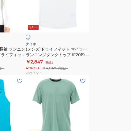
ク
ラ
黒
イ
ド
フ
ホ
ラ
ィ
ワ
SALE
イ
ッ
フ
ト
ィ
マ
ナイキ
 長袖 ランニン
(メンズ)ドライフィット マイラー
ッ
イ
 ドライフィット
ランニングタンクトップ IF2019-
ト
ラ
-100
100
￥2,847
（税込）
UV
ー
41%OFF
￥4,840
込）
（税込）
ラ
ラ
25
ポイント
ン
ン
(メ
ニ
ニ
ン
ン
ン
ズ)
グ
グ
ド
ト
タ
ラ
ッ
ン
イ
プ
ク
フ
ミ
FB7071-
ト
ィ
ン