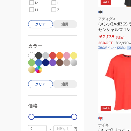
ッ
SALE
MILER
M
L
エ
ク
ク
半
LL
3L
ッ
袖
セ
アディダス
(メンズ)Adi36
T
クリア
適用
ン
センシャルズ Tシャ
シ
シ
KB5965
￥2,178
（税込）
ャ
ャ
26%OFF
￥2,970
ツ
カラー
ル
380
ポイント
(
20
%)
U
HV2136-
ズ
(メ
010
T
ン
シ
ズ)
ャ
ド
ツ
ラ
クリア
適用
P6147-
イ
KB5965
フ
レ
ィ
ッ
価格
99000
0
ド
SALE
ッ
ブ
ト
ル
ー
UV
ナイキ
～
円
(メンズ)ドライフ
マ