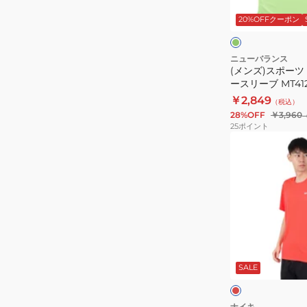
プ
シ
イ
ム
20%OFFクーポン
HJ4165-
ン
ト
345
グ
レ
ニューバランス
(メンズ)スポーツ
ッ
ースリーブ MT41
ト
￥2,849
（税込）
ノ
28%OFF
￥3,960
ー
25
ポイント
ス
(メ
リ
ン
ー
ズ)
ブ
ド
MT41220AFG
ラ
イ
フ
レ
ィ
ッ
ド
SALE
ッ
ト
UV
ナイキ