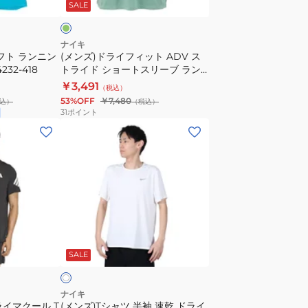
010
SALE
ッ
ッ
プ
ト
IF2019-
ADV
ナイキ
フト ランニン
(メンズ)ドライフィット ADV ス
100
ス
32-418
トライド ショートスリーブ ラン
ト
ニングトップ HV5204-017
￥3,491
（税込）
ラ
53%OFF
￥7,480
込）
（税込）
イ
31
ポイント
ド
(メ
シ
ン
ョ
ズ)T
ー
シ
ト
ャ
ス
ツ
リ
半
ホ
ー
袖
ワ
SALE
ブ
速
ラ
乾
ン
ド
ナイキ
クライマクール T
ニ
(メンズ)Tシャツ 半袖 速乾 ドライ
ラ