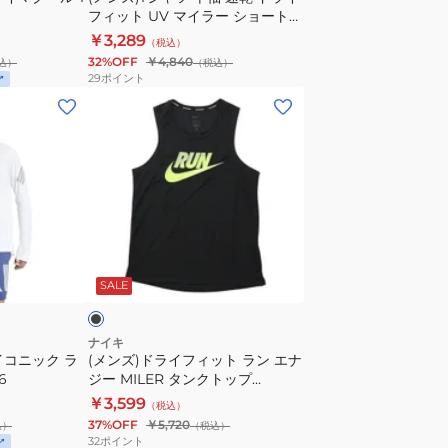
フィット UV マイラー ショートス
ン
イ
リーブ ランニングトップ
￥3,289
グ
（税込）
フ
DV9316-100
32%OFF
￥4,840
込）
（税込）
ト
ィ
29
ポイント
ッ
ッ
(メ
プ
ト
ン
HV5204-
UV
ズ)
017
マ
ド
イ
ラ
ラ
イ
ー
フ
ブ
シ
ィ
ラ
SALE
ョ
ッ
ー
ト
ト
ラ
ナイキ
アイコニック ラ
ス
(メンズ)ドライフィット ラン エナ
ン
6
ジー MILER タンクトップ
リ
エ
HJ4165-010
￥3,599
ー
（税込）
ナ
37%OFF
￥5,720
込）
（税込）
ブ
ジ
32
ポイント