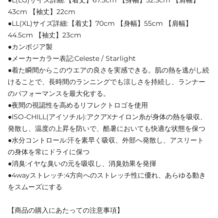
43cm 【袖丈】22cm
●LL(XL)サイズ詳細:【着丈】70cm 【身幅】55cm 【肩幅】
44.5cm 【袖丈】23cm
●カンボジア製
●メーカーカラー表記:Celeste / Starlight
●着た瞬間からこのウエアの良さを実感できる。肌の熱を逃がし続
けることで、長時間のランニングでも涼しさを持続し、ランナー
のパフォーマンスを最大化する。
●夜間の視認性を高めるリフレクトロゴを使用
●ISO-CHILL(アイソチル):アクアXナイロン糸が身体の熱を吸収、
発散し、温度の上昇を防いで、酷暑においても快適な状態を保つ
●水分コントロール:汗を素早く吸収、外部へ発散し、アスリート
の身体を常にドライに保つ
●消臭:イヤな臭いの元を吸収し、消臭効果を発揮
●4wayストレッチ:4方向へのストレッチ性に優れ、あらゆる動き
をスムーズにする
【商品の購入にあたっての注意事項】