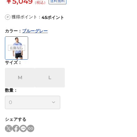
￥5,049
送料無料
（税込）
獲得ポイント：
45
ポイント
P
カラー
：
ブルーグレー
サイズ
：
M
L
数量：
シェアする