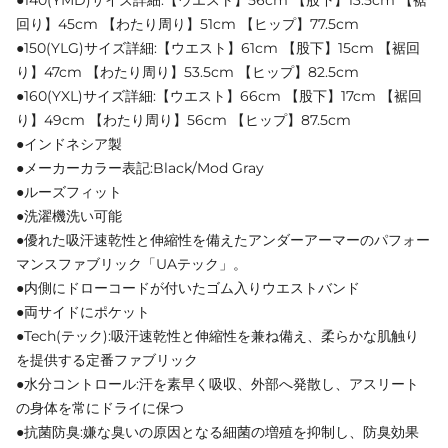
●140(YMD)サイズ詳細:【ウエスト】56cm 【股下】13.5cm 【裾
回り】45cm 【わたり周り】51cm 【ヒップ】77.5cm
●150(YLG)サイズ詳細:【ウエスト】61cm 【股下】15cm 【裾回
り】47cm 【わたり周り】53.5cm 【ヒップ】82.5cm
●160(YXL)サイズ詳細:【ウエスト】66cm 【股下】17cm 【裾回
り】49cm 【わたり周り】56cm 【ヒップ】87.5cm
●インドネシア製
●メーカーカラー表記:Black/Mod Gray
●ルーズフィット
●洗濯機洗い可能
●優れた吸汗速乾性と伸縮性を備えたアンダーアーマーのパフォー
マンスファブリック「UAテック」。
●内側にドローコードが付いたゴム入りウエストバンド
●両サイドにポケット
●Tech(テック):吸汗速乾性と伸縮性を兼ね備え、柔らかな肌触り
を提供する定番ファブリック
●水分コントロール:汗を素早く吸収、外部へ発散し、アスリート
の身体を常にドライに保つ
●抗菌防臭:嫌な臭いの原因となる細菌の増殖を抑制し、防臭効果