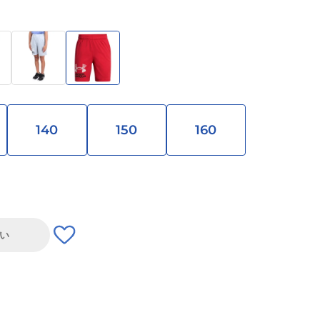
140
150
160
い