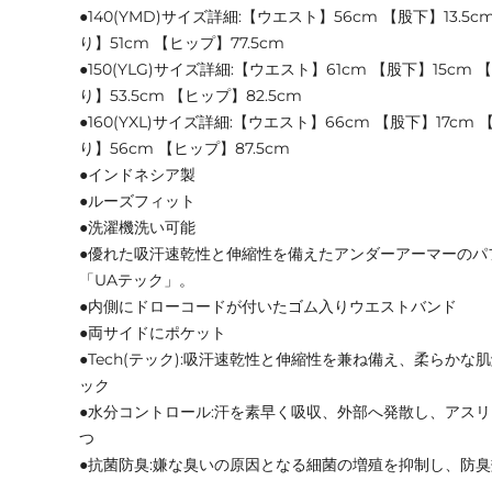
●140(YMD)サイズ詳細:【ウエスト】56cm 【股下】13.5
り】51cm 【ヒップ】77.5cm
●150(YLG)サイズ詳細:【ウエスト】61cm 【股下】15cm
り】53.5cm 【ヒップ】82.5cm
●160(YXL)サイズ詳細:【ウエスト】66cm 【股下】17cm
り】56cm 【ヒップ】87.5cm
●インドネシア製
●ルーズフィット
●洗濯機洗い可能
●優れた吸汗速乾性と伸縮性を備えたアンダーアーマーのパ
「UAテック」。
●内側にドローコードが付いたゴム入りウエストバンド
●両サイドにポケット
●Tech(テック):吸汗速乾性と伸縮性を兼ね備え、柔らか
ック
●水分コントロール:汗を素早く吸収、外部へ発散し、アス
つ
●抗菌防臭:嫌な臭いの原因となる細菌の増殖を抑制し、防