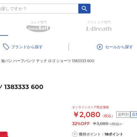
ゴルフ専門
アウトドア専門
ブランド
セール
短パン ハーフパンツ テック ロゴ ショーツ 1383333 600
383333 600
オンラインストア限定価格
￥2,080
送料別
店
（税込）
32%OFF
￥3,080
（税込）
獲得ポイント：
18
ポイント
P