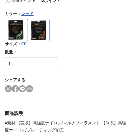
獲得ポイント：
12
ポイント
P
カラー
：
レッド
サイズ
：
FF
数量：
シェアする
商品説明
●素材:【芯糸】高強度ナイロン/マルチフィラメント 【側糸】高強
度ナイロン/ブレーディング加工