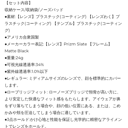
【セット内容】
収納ケース/収納袋/ノーズパッド
●素材:【レンズ】プラスチック(コーティング) 【レンズわく】プ
ラスチック(コーティング) 【テンプル】プラスチック(コーティン
グ)
●アメリカ合衆国製
●メーカーカラー表記:【レンズ】Prizm Slate 【フレーム】
Matte Black
●重量:24g
●可視光線透過率:34%
●紫外線透過率:1.0%以下
●レギュラー: ミディアムサイズのレンズで、顔を標準的にカバー
します。
●ローブリッジフィット: ローノーズブリッジで頬骨が高い方に、
より安定した快適なフィット感をもたらします。アイウェアが鼻
をずり落ちてしまう場合や、顔の低い位置にある、または、こめ
かみや頬を圧迫してしまう場合に適しています。
●3点ホールド:かけ心地と性能を保証し光学的に精密なアライメン
トでレンズをホールド。