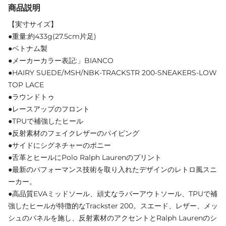
商品説明
【実寸サイズ】
●重量:約433g(27.5cm片足)
●ベトナム製
●メーカーカラー表記:」BIANCO
●HAIRY SUEDE/MSH/NBK-TRACKSTR 200-SNEAKERS-LOW
TOP LACE
●ラウンドトゥ
●レースアップのフロント
●TPUで補強したヒール
●反射素材のフェイクレザーのパイピング
●サイドにシグネチャーのポニー
●舌革とヒールにPolo Ralph Laurenのプリント
●最新のパフォーマンス技術を取り入れたデザインのレトロ風スニ
ーカー。
●高品質EVAミッドソール、頑丈なラバーアウトソール、TPUで補
強したヒールが特徴的なTrackster 200。スエード、レザー、メッ
シュのパネルを施し、反射素材のアクセントとRalph Laurenのシ