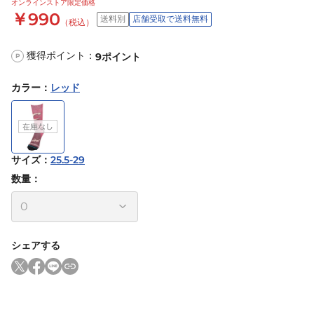
オンラインストア限定価格
￥990
送料別
店舗受取で送料無料
（税込）
獲得ポイント：
9
ポイント
P
カラー
：
レッド
サイズ
：
25.5-29
数量：
シェアする