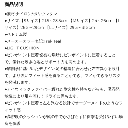
商品説明
●素材:ナイロン/ポリウレタン
●サイズ:【Sサイズ】21.5～23.5cm 【Mサイズ】24～26cm 【L
サイズ】26.5～29cm 【LLサイズ】29.5～31.5cm
●ベトナム製
●メーカーカラー表記:Trek Teal
●LIGHT CUSHION
●ピンポイント圧着:必要な場所にピンポイントに圧着すること
で、優れた履き心地とサポート力を高めます。
●解剖学に基づいたデザイン:足の構造に合わせた左右異なる設計
で、より強いフィット感を得ることができ、マメができるリスク
を軽減します。
●アイウィックファイバー:優れた耐久性を持ちながらも、吸湿発
散性により足を涼しくドライに保ちます。
●ピンポイント圧着と左右異なる設計でオーダーメイドのようなフ
ィット感
●高密度のクッションが靴の中でかさばらずに衝撃を受けやすい場
所を保護