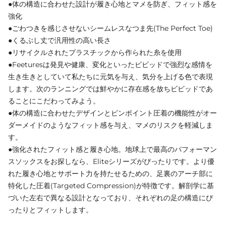
●体の構造に合わせた設計が履き心地とマメを防ぎ、フィット感を
強化
●ごわつきを感じさせないシームレスなつま先(The Perfect Toe)
●くるぶし丈で汎用性の高い長さ
●リサイクルされたプラスチックから作られた糸を使用
●Feeturesは発見や健康、変化といったビビッドで強烈な感情を
生き生きとしていて私たちに元気を与え、気分を上げる色で表現
します。次のランニングでは鮮やかに存在感を放ちビビッドであ
ることにこだわってみよう。
●体の構造に合わせたデザインとピンポイント圧着の機能性がオー
ダーメイドのようなフィット感を与え、マメのリスクを軽減しま
す。
●強化されたフィット感と履き心地。地球上で最高のパフォーマン
スソックスをお探しなら、Eliteシリーズがぴったりです。より優
れた履き心地とサポート力を持たせるための、足裏のアーチ部に
特化した圧着(Targeted Compression)が特徴です。解剖学に基
づいた左右で異なる設計となっており、それぞれの足の構造にぴ
ったりとフィットします。