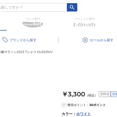
ゴルフ専門
アウトドア専門
ブランド
セール
京都マラソン2023 Tシャツ DLR235IV
￥3,300
送料別
店
（税込）
獲得ポイント：
30
ポイント
P
カラー
：
ホワイト