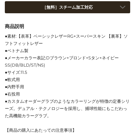
［無料］スチーム加工対応
商品説明
●素材:【表革】ベーシックレザーRG+スーパースキン 【裏革】ソ
フトフィットレザー
●ベトナム製
●メーカーカラー表記:Dブラウン×ブロンド×Sタン×ネイビー
SS(DB/BLD/ST/NS)
●サイズ:11.5
●軟式用
●内野手用
●右投用
●カスタムオーダーグラブのようなカラーリングが特徴の定番シリ
ーズ。デュアル・テクノロジーを採用し、捕球性能にもこだわっ
た高機能カラーグラブ。
【商品の購入にあたっての注意事項】